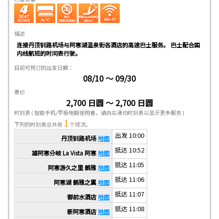
描述
连接丹顶钏路机场与阿寒湖温泉街各酒店的高速巴士服务。 巴士配合国
内线航班的时间表行驶。
目前可预订的出发日期：
08/10 ～ 09/30
票价
2,700 日圆 ～ 2,700 日圆
时刻表
( 智能手机/平板电脑使用者，请向右滑动时刻表以显示更多服务 )
1
下列的时刻表总共有
个班次。
出发 10:00
丹顶钏路机场
地图
抵达 10:52
雄阿寒分岐 La Vista 阿寒
地图
抵达 11:05
阿寒游久之里 鹤雅
地图
抵达 11:06
阿寒湖 鹤雅之翼
地图
抵达 11:07
御前水酒店
地图
抵达 11:08
新阿寒酒店
地图