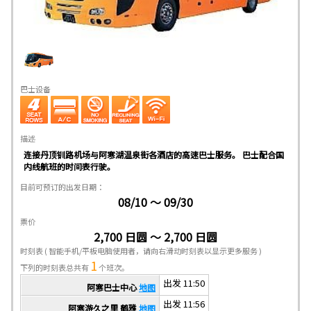
巴士设备
描述
连接丹顶钏路机场与阿寒湖温泉街各酒店的高速巴士服务。 巴士配合国
内线航班的时间表行驶。
目前可预订的出发日期：
08/10 ～ 09/30
票价
2,700 日圆 ～ 2,700 日圆
时刻表
( 智能手机/平板电脑使用者，请向右滑动时刻表以显示更多服务 )
1
下列的时刻表总共有
个班次。
出发 11:50
阿寒巴士中心
地图
出发 11:56
阿寒游久之里 鹤雅
地图