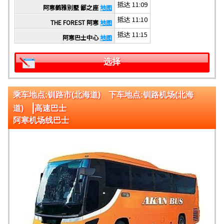
抵达 11:09
阿寒鹤雅别墅 鄙之座
地图
抵达 11:10
THE FOREST 阿寒
地图
抵达 11:15
阿寒巴士中心
地图
选择
乘车地点:钏路市(北海道) 下车地点:钏路机场(北海
|
道)
高速巴士
阿寒机场线巴士