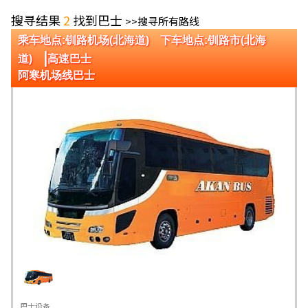
搜寻结果
2
找到巴士
>>搜寻所有路线
乘车地点:钏路机场(北海道) 下车地点:钏路市(北海
|
道)
高速巴士
阿寒机场线巴士
巴士设备