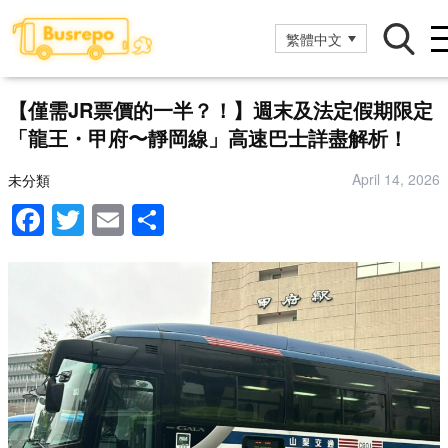
繁體中文
【僅需JR票價的一半？！】週末及法定假期限定
「龍王・甲府〜靜岡線」高速巴士詳盡解析！
April 14, 2026
未分類
F
T
E
分
a
wi
m
享
c
tt
ail
e
er
b
o
o
k