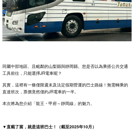
同屬中部地區、且毗鄰的山梨縣與靜岡縣。您是否以為乘搭公共交通
工具前往，只能選擇
JR
電車呢？
其實，這裡有一條僅限週末及法定假期營運的巴士路線！無需轉乘的
直達班次，票價竟然僅約
JR
電車的一半。
本次將為您介紹「龍王・甲府～靜岡線」的魅力。
▼直截了當，就是這班巴士！（截至
2025
年
10
月）