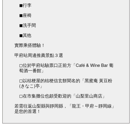
◼︎行李
◼︎座椅
◼︎洗手間
◼︎其他
實際乘搭體驗！
甲府站周邊推薦景點３選
◻︎位於甲府站驗票口正前方「Café & Wine Bar 葡
萄酒一番館」
◻︎以桔梗屋的桔梗信玄餅聞名的「黑蜜庵 黃豆粉
(きなこ)亭」
◻︎在市集攤位也頗受歡迎的「山梨里山商店」
若需往返山梨縣與靜岡縣，「龍王・甲府～靜岡線」
是您的首選！