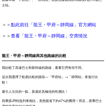
士站。
＞＞
點此前往「龍王・甲府～靜岡線」官方網站
＞＞
查看「龍王
・甲府～靜岡線」空席情況
龍王・甲府～靜岡線與其他路線的比較
我比較了高速巴士和新幹線的路線，看看它們有何不同。
這次我選擇了較易比較的路段
—
「甲府站」→「靜岡站」來進行比
較！
最引人注目的一點，莫過於其極佳的性價比！
與乘搭
JR
特急列車相比，竟然能省下約
47%
的費用！而且，搭乘巴士