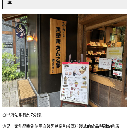
亭」
從甲府站步行約
7
分鐘。
這是一家能品
嚐到使用自製黑糖蜜和黃豆粉製成的飲品與甜點的店