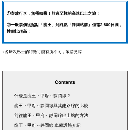
①寄放行李，無需轉乘！舒適至極的高速巴士之旅！
②一般票價從起點「龍王」到終點「靜岡站前」僅需
2,600
日圓，
性價比超高！
※
各班次巴士的特徵可能有所不同，敬請見諒
Contents
什麼是龍王・甲府～靜岡線？
龍王・甲府～靜岡線與其他路線的比較
前往龍王・甲府～靜岡線巴士站的方法
龍王・甲府～靜岡線 車廂設施介紹