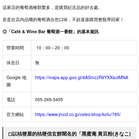
這家店的葡萄酒種類繁多，是購買紀念品的好去處。
若是在店內品
嚐的葡萄酒合您口味，不妨直接購買整瓶帶回家！
◎「Café & Wine Bar 葡萄酒一番館」的基本資訊
營業時間
10：00～20：00
休息日
無
Google 地
https://maps.app.goo.gl/8ASmzzR9YXXsutMNA
圖
電話
055-269-5455
官方網站
https://www.jrccd.co.jp/celeo/shop/kofu/785/
◻︎以桔梗屋的桔梗信玄餅聞名的「黑蜜庵 黃豆粉(きなこ)