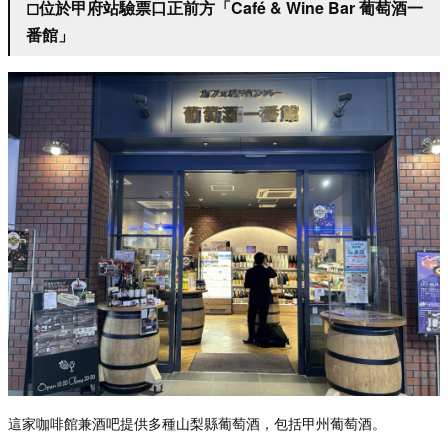
◻︎位於甲府站驗票口正前方「Café & Wine Bar 葡萄酒一
番館」
這家咖啡館兼酒吧提供多種山梨縣葡萄酒，包括甲州葡萄酒。