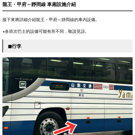
龍王・甲府～靜岡線 車廂設施介紹
接下來將詳細介紹龍王・甲府～靜岡線的車內設備。
※
各班次巴士的設備可能有所不同，敬請見諒。
◼︎行李