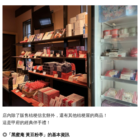
店內除了販售桔梗信玄餅外，還有其他桔梗屋的商品！
這是甲府的經典伴手禮！
◎「黑蜜庵 黃豆粉亭」的基本資訊