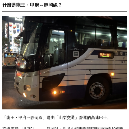
什麼是龍王・甲府～靜岡線？
「龍王・甲府～靜岡線」是由「山梨交通」營運的高速巴士。
路線串聯「甲府站」、「靜岡站」以及山梨縣與靜岡縣境內的
10
個巴