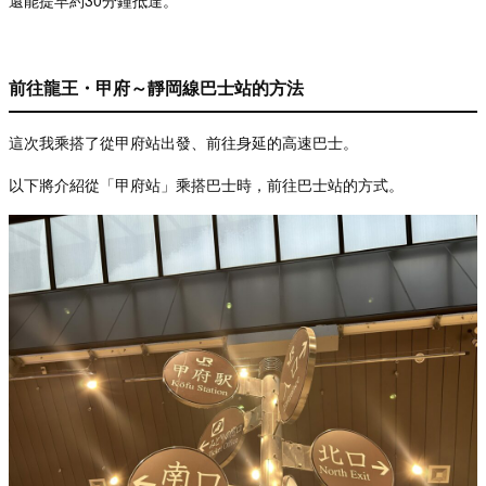
還能提早約
30
分鐘抵達。
前往龍王・甲府～靜岡線巴士站的方法
這次我乘搭了從甲府站出發、前往身延的高速巴士。
以下將介紹從「甲府站」乘搭巴士時，前往巴士站的方式。