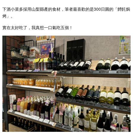
下酒小菜多採用山梨縣產的食材，筆者最喜歡的是
300
日圓的「餺飥
焗
烤」。
實在太好吃了，我真想一口氣吃五個！