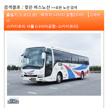
검색결과
2
찾은 버스노선
>>모든 노선 검색
|
출발지:도쿄(도쿄) 목적지:나리타 공항(지바)
고속버
스
스카이트리 셔틀 (나리타공항–스카이트리)