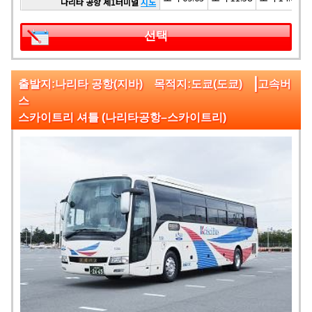
나리타 공항 제1터미널
지도
선택
|
출발지:나리타 공항(지바) 목적지:도쿄(도쿄)
고속버
스
스카이트리 셔틀 (나리타공항–스카이트리)