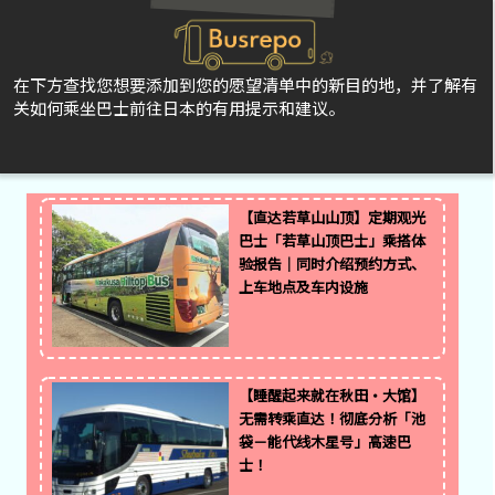
在下方查找您想要添加到您的愿望清单中的新目的地，并了解有
关如何乘坐巴士前往日本的有用提示和建议。
【直达若草山山顶】定期观光
巴士「若草山顶巴士」乘搭体
验报告｜同时介绍预约方式、
上车地点及车内设施
【睡醒起来就在秋田・大馆】
无需转乘直达！彻底分析「池
袋－能代线木星号」高速巴
士！