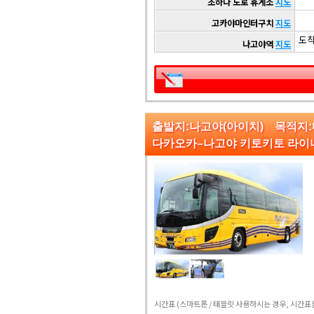
조하나 도로 휴게소
지도
고카야마인터구치
지도
도착 
나고야역
지도
출발지:나고야(아이치) 목적지
다카오카–나고야 키토키토 라이
시간표
(스마트폰 / 태블릿 사용하시는 경우, 시간