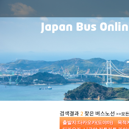
검색결과
2
찾은 버스노선
>>모든
출발지:다카오카(도야마) 목적