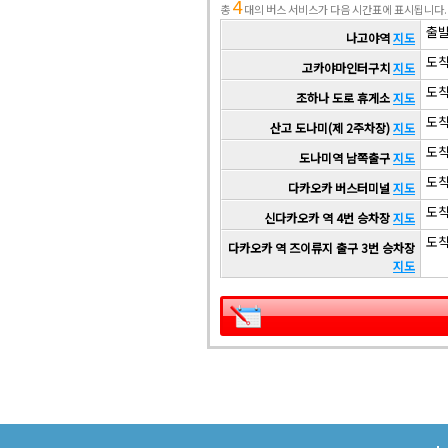
4
총
대의 버스 서비스가 다음 시간표에 표시됩니다.
출발 
나고야역
지도
도착 
고카야마인터구치
지도
도착 
조하나 도로 휴게소
지도
도착 
산고 도나미(제 2주차장)
지도
도착 
도나미역 남쪽출구
지도
도착 
다카오카 버스터미널
지도
도착 
신다카오카 역 4번 승차장
지도
도착 
다카오카 역 즈이류지 출구 3번 승차장
지도