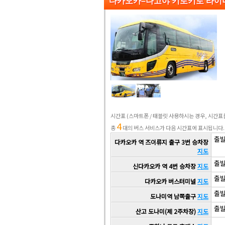
다카오카–나고야 키토키토 라이
시간표
(스마트폰 / 태블릿 사용하시는 경우, 시간
4
총
대의 버스 서비스가 다음 시간표에 표시됩니다.
출발 
다카오카 역 즈이류지 출구 3번 승차장
지도
출발 
신다카오카 역 4번 승차장
지도
출발 
다카오카 버스터미널
지도
출발 
도나미역 남쪽출구
지도
출발 
산고 도나미(제 2주차장)
지도