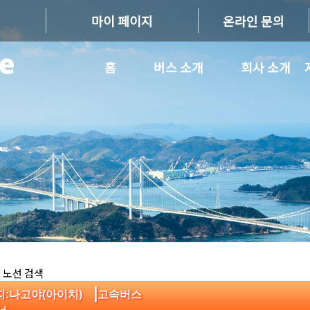
마이 페이지
온라인 문의
홈
버스 소개
회사 소개
 노선 검색
|
지:나고야(아이치)
고속버스