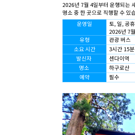
2026년 7월 4일부터 운행되는
명소 중 한 곳으로 직행할 수 있
운영일
토, 일, 공
2026년 7
유형
관광 버스
소요 시간
3시간 15분
발신자
센다이역
명소
하구로산
예약
필수