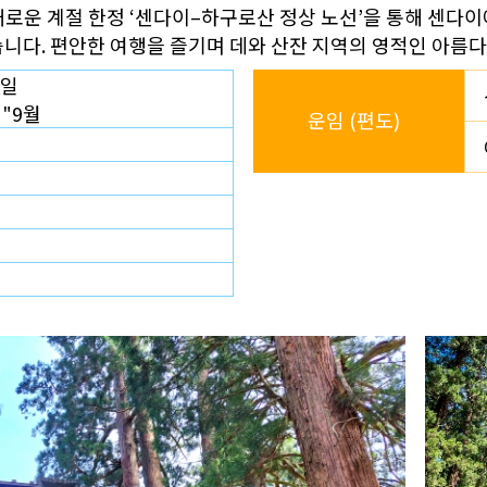
 새로운 계절 한정 ‘센다이–하구로산 정상 노선’을 통해 센다
습니다. 편안한 여행을 즐기며 데와 산잔 지역의 영적인 아름
휴일
월"9월
운임 (편도)