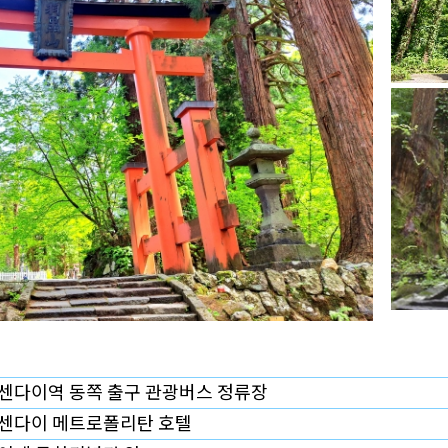
센다이역 동쪽 출구 관광버스 정류장
센다이 메트로폴리탄 호텔