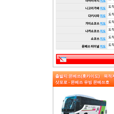
아사히마치
지도
도착 
니고리가와
지도
도착 
다키시타
지도
도착 
가미쇼코쓰
지도
도착 
나카쇼코쓰
지도
도착 
쇼코쓰
지도
도착 
몬베쓰 터미널
지도
출발지:몬베쓰(홋카이도) 목적
삿포로 - 몬베쓰 유빙 몬베쓰호