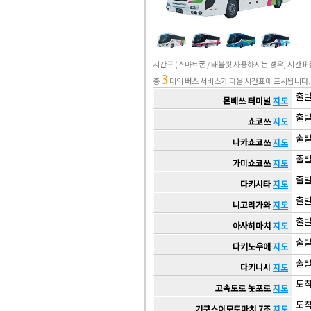
시간표
(스마트폰 / 태블릿 사용하시는 경우, 시간
3
총
대의 버스 서비스가 다음 시간표에 표시됩니다.
출발 
몬베쓰 터미널
지도
출발 
쇼코쓰
지도
출발 
나카쇼코쓰
지도
출발 
가미쇼코쓰
지도
출발 
다키시타
지도
출발 
니고리가와
지도
출발 
아사히마치
지도
출발 
다키노우에
지도
출발 
다키니시
지도
도착 
고속도로 놋포로
지도
도착 
기쿠스이모토마치 7조
지도