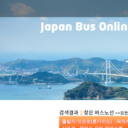
검색결과
2
찾은 버스노선
>>모든
출발지:삿포로(홋카이도) 목적