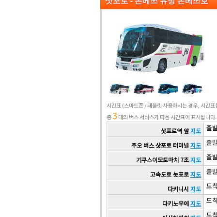
삿포로 - 몬베쓰 유빙 몬베쓰호
시간표
(스마트폰 / 태블릿 사용하시는 경우, 시간
3
총
대의 버스 서비스가 다음 시간표에 표시됩니다.
출발 
삿포로역 앞
지도
출발 
주오 버스 삿포로 터미널
지도
출발 
기쿠스이모토마치 7조
지도
출발 
고속도로 놋포로
지도
도착 
다키니시
지도
도착 
다키노우에
지도
도착 