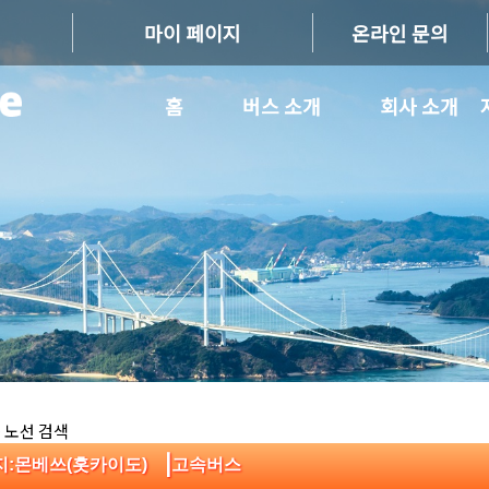
마이 페이지
온라인 문의
홈
버스 소개
회사 소개
 노선 검색
|
지:몬베쓰(홋카이도)
고속버스