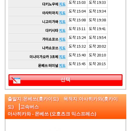
도착 15:03
도착 19:33
다키노우에
지도
도착 15:04
도착 19:34
아사히마치
지도
도착 15:08
도착 19:38
니고리가와
지도
도착 15:11
도착 19:41
다키시타
지도
도착 15:24
도착 19:54
가미쇼코쓰
지도
도착 15:32
도착 20:02
나카쇼코쓰
지도
도착 15:40
도착 20:10
미나미가오카 3초메
지도
도착 15:45
도착 20:15
몬베쓰 터미널
지도
선택
출발지:몬베쓰(홋카이도) 목적지:아사히카와(홋카이
|
도)
고속버스
아사히카와 - 몬베쓰 (오호츠크 익스프레스)