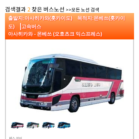
검색결과
2
찾은 버스노선
>>모든 노선 검색
출발지:아사히카와(홋카이도) 목적지:몬베쓰(홋카이
|
도)
고속버스
아사히카와 - 몬베쓰 (오호츠크 익스프레스)
버스 설비