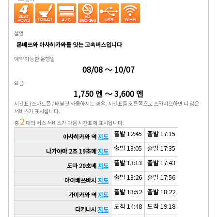
설명
몬베쓰와 아사히카와를 잇는 고속버스입니다
예약 가능한 운행일
08/08 ～ 10/07
요금
1,750 엔 ～ 3,600 엔
시간표
(스마트폰 / 태블릿 사용하시는 경우, 시간표를 오른쪽으로 스와이프하면 더 많은
서비스가 표시됩니다.
2
총
대의 버스 서비스가 다음 시간표에 표시됩니다.
출발 12:45
출발 17:15
아사히카와 역
지도
출발 13:05
출발 17:35
나가야마 2조 19초메
지도
출발 13:13
출발 17:43
도마 20초메
지도
출발 13:26
출발 17:56
아이베쓰바시
지도
출발 13:52
출발 18:22
가미카와 역
지도
도착 14:48
도착 19:18
다키니시
지도