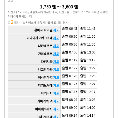
요금
1,750 엔 ～ 3,600 엔
시간표
(스마트폰 / 태블릿 사용하시는 경우, 시간표를 오른쪽으로 스와이프하면 더 많은
서비스가 표시됩니다.
2
총
대의 버스 서비스가 다음 시간표에 표시됩니다.
출발 06:45
출발 11:45
몬베쓰 터미널
지도
출발 06:50
출발 11:50
미나미가오카 3초메
지도
출발 06:56
출발 11:56
나카쇼코쓰
지도
출발 07:06
출발 12:06
가미쇼코쓰
지도
출발 07:12
출발 12:12
다키시타
지도
출발 07:22
출발 12:22
니고리가와
지도
출발 07:26
출발 12:26
아사히마치
지도
출발 07:27
출발 12:27
다키노우에
지도
출발 07:37
출발 12:37
다키니시
지도
도착 08:29
도착 13:29
가미카와 역
지도
도착 09:00
도착 14:00
아이베쓰바시
지도
도착 09:14
도착 14:14
도마 20초메
지도