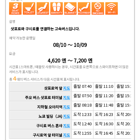
설명
삿포로와 구시로를 연결하는 고속버스입니다.
예약 가능한 운행일
08/10 ～ 10/09
요금
4,620 엔 ～ 7,200 엔
시간표
(스마트폰 / 태블릿 사용하시는 경우, 시간표를 오른쪽으로 스와이프하면 더 많은
서비스가 표시됩니다.
4
총
대의 버스 서비스가 다음 시간표에 표시됩니다.
출발 07:40
출발 11:10
출발 15:10
삿포로역 앞
지도
출발 07:50
출발 11:20
출발 15:20
주오 버스 삿포로 터미널
지도
출발 08:18
출발 11:48
출발 15:48
지하철 오야치역
지도
도착 12:33
도착 16:23
도착 20:03
노쿄 빌딩（JA)
지도
도착 12:40
도착 16:30
도착 20:10
구시로 버스 혼샤
지도
도착 12:55
도착 16:45
도착 20:25
구시로역 앞 터미널
지도