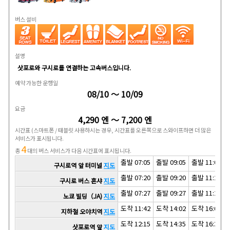
버스 설비
설명
삿포로와 구시로를 연결하는 고속버스입니다.
예약 가능한 운행일
08/10 ～ 10/09
요금
4,290 엔 ～ 7,200 엔
시간표
(스마트폰 / 태블릿 사용하시는 경우, 시간표를 오른쪽으로 스와이프하면 더 많은
서비스가 표시됩니다.
4
총
대의 버스 서비스가 다음 시간표에 표시됩니다.
출발 07:05
출발 09:05
출발 11:05
구시로역 앞 터미널
지도
출발 07:20
출발 09:20
출발 11:20
구시로 버스 혼샤
지도
출발 07:27
출발 09:27
출발 11:27
노쿄 빌딩（JA)
지도
도착 11:42
도착 14:02
도착 16:02
지하철 오야치역
지도
도착 12:15
도착 14:35
도착 16:35
삿포로역 앞
지도