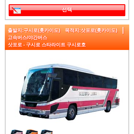
선택
|
출발지:구시로(홋카이도) 목적지:삿포로(홋카이도)
고속버스/야간버스
삿포로 - 구시로 스타라이트 구시로호