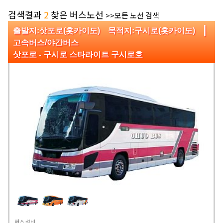
검색결과
2
찾은 버스노선
>>모든 노선 검색
|
출발지:삿포로(홋카이도) 목적지:구시로(홋카이도)
고속버스/야간버스
삿포로 - 구시로 스타라이트 구시로호
버스 설비