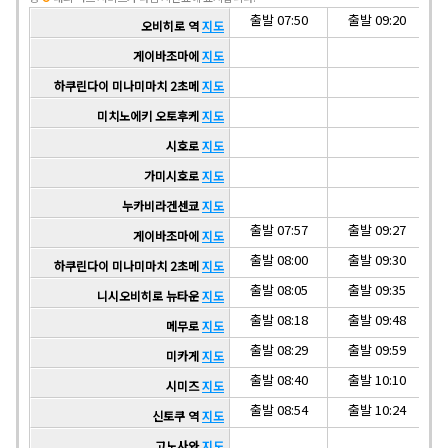
출발 07:50
출발 09:20
오비히로 역
지도
게이바조마에
지도
하쿠린다이 미나미마치 2초메
지도
미치노에키 오토후케
지도
시호로
지도
가미시호로
지도
누카비라겐센쿄
지도
출발 07:57
출발 09:27
게이바조마에
지도
출발 08:00
출발 09:30
하쿠린다이 미나미마치 2초메
지도
출발 08:05
출발 09:35
니시오비히로 뉴타운
지도
출발 08:18
출발 09:48
메무로
지도
출발 08:29
출발 09:59
미카게
지도
출발 08:40
출발 10:10
시미즈
지도
출발 08:54
출발 10:24
신토쿠 역
지도
고노사와
지도