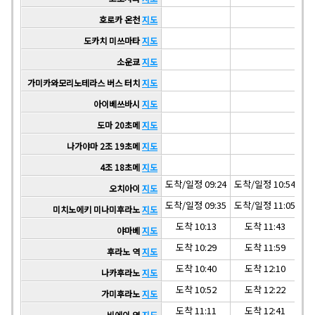
호로카 온천
지도
도카치 미쓰마타
지도
소운쿄
지도
가미카와모리노테라스 버스 터치
지도
아이베쓰바시
지도
도마 20초메
지도
나가야마 2조 19초메
지도
4조 18초메
지도
도착/일정 09:24
도착/일정 10:54
도착
오치아이
지도
도착/일정 09:35
도착/일정 11:05
도착
미치노에키 미나미후라노
지도
도착 10:13
도착 11:43
야마베
지도
도착 10:29
도착 11:59
후라노 역
지도
도착 10:40
도착 12:10
나카후라노
지도
도착 10:52
도착 12:22
가미후라노
지도
도착 11:11
도착 12:41
비에이 역
지도