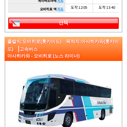
게이바조마에
지도
도착 12:05
도착 13:40
오비히로 역
지도
선택
출발지:오비히로(홋카이도) 목적지:아사히카와(홋카이
|
도)
고속버스
아사히카와 - 오비히로 (노스 라이너)