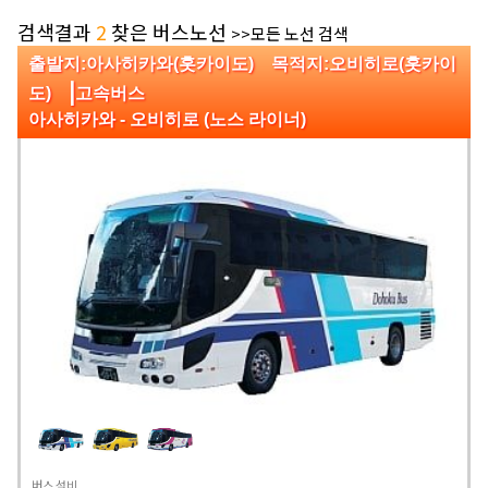
검색결과
2
찾은 버스노선
>>모든 노선 검색
출발지:아사히카와(홋카이도) 목적지:오비히로(홋카이
|
도)
고속버스
아사히카와 - 오비히로 (노스 라이너)
버스 설비