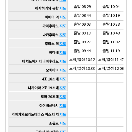
출발 08:29
출발 10:04
아사히카와 공항
지도
출발 08:44
출발 10:19
비에이 역
지도
출발 09:03
출발 10:38
가미후라노
지도
출발 09:13
출발 10:48
나카후라노
지도
출발 09:27
출발 11:02
후라노 역
지도
출발 09:44
출발 11:19
야마베
지도
도착/일정 10:12
도착/일정 11:47
도착
미치노에키 미나미후라노
지도
도착/일정 10:33
도착/일정 12:08
도착
오치아이
지도
4조 18초메
지도
나가야마 2조 19초메
지도
도마 20초메
지도
아이베쓰바시
지도
가미카와모리노테라스 버스 터치
지도
소운쿄
지도
도카치 미쓰마타
지도