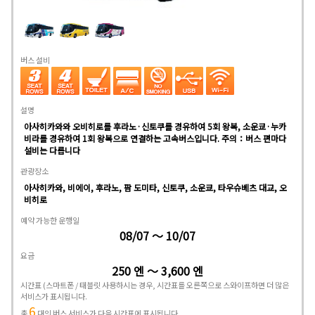
버스 설비
설명
아사히카와와 오비히로를 후라노·신토쿠를 경유하여 5회 왕복, 소운쿄·누카
비라를 경유하여 1회 왕복으로 연결하는 고속버스입니다. 주의：버스 편마다
설비는 다릅니다
관광장소
아사히카와, 비에이, 후라노, 팜 도미타, 신토쿠, 소운쿄, 타우슈베츠 대교, 오
비히로
예약 가능한 운행일
08/07 ～ 10/07
요금
250 엔 ～ 3,600 엔
시간표
(스마트폰 / 태블릿 사용하시는 경우, 시간표를 오른쪽으로 스와이프하면 더 많은
서비스가 표시됩니다.
6
총
대의 버스 서비스가 다음 시간표에 표시됩니다.