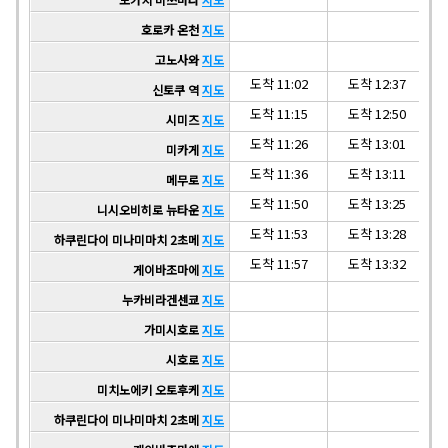
호로카 온천
지도
고노사와
지도
도착 11:02
도착 12:37
신토쿠 역
지도
도착 11:15
도착 12:50
시미즈
지도
도착 11:26
도착 13:01
미카게
지도
도착 11:36
도착 13:11
메무로
지도
도착 11:50
도착 13:25
니시오비히로 뉴타운
지도
도착 11:53
도착 13:28
하쿠린다이 미나미마치 2초메
지도
도착 11:57
도착 13:32
게이바조마에
지도
누카비라겐센쿄
지도
가미시호로
지도
시호로
지도
미치노에키 오토후케
지도
하쿠린다이 미나미마치 2초메
지도