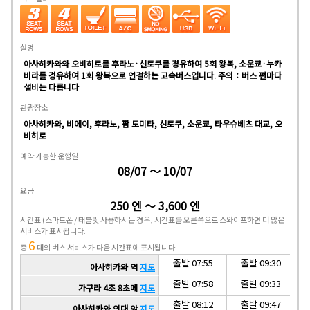
설명
아사히카와와 오비히로를 후라노·신토쿠를 경유하여 5회 왕복, 소운쿄·누카
비라를 경유하여 1회 왕복으로 연결하는 고속버스입니다. 주의：버스 편마다
설비는 다릅니다
관광장소
아사히카와, 비에이, 후라노, 팜 도미타, 신토쿠, 소운쿄, 타우슈베츠 대교, 오
비히로
예약 가능한 운행일
08/07 ～ 10/07
요금
250 엔 ～ 3,600 엔
시간표
(스마트폰 / 태블릿 사용하시는 경우, 시간표를 오른쪽으로 스와이프하면 더 많은
서비스가 표시됩니다.
6
총
대의 버스 서비스가 다음 시간표에 표시됩니다.
출발 07:55
출발 09:30
아사히카와 역
지도
출발 07:58
출발 09:33
가구라 4조 8초메
지도
출발 08:12
출발 09:47
아사히카와 의대 앞
지도