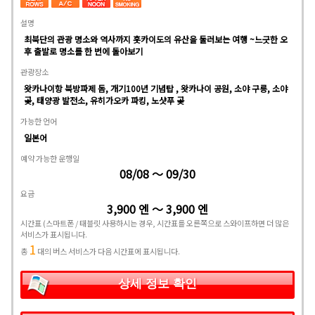
설명
최북단의 관광 명소와 역사까지 홋카이도의 유산을 둘러보는 여행 ~느긋한 오
후 출발로 명소를 한 번에 돌아보기
관광장소
왓카나이항 북방파제 돔, 개기100년 기념탑 , 왓카나이 공원, 소야 구릉, 소야
곶, 태양광 발전소, 유히가오카 파킹, 노샷푸 곶
가능한 언어
일본어
예약 가능한 운행일
08/08 ～ 09/30
요금
3,900 엔 ～ 3,900 엔
시간표
(스마트폰 / 태블릿 사용하시는 경우, 시간표를 오른쪽으로 스와이프하면 더 많은
서비스가 표시됩니다.
1
총
대의 버스 서비스가 다음 시간표에 표시됩니다.
상세 정보 확인