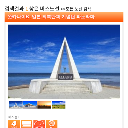
검색결과
1
찾은 버스노선
>>모든 노선 검색
왓카나이B: 일본 최북단과 기념탑 파노라마
버스 설비