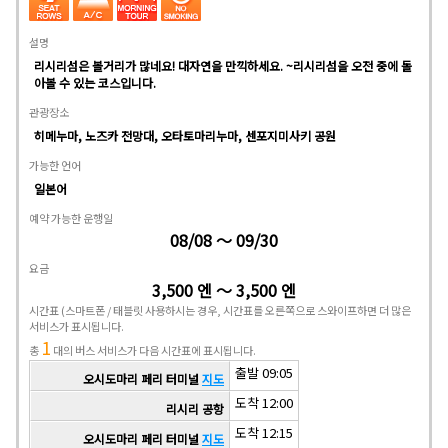
설명
리시리섬은 볼거리가 많네요! 대자연을 만끽하세요. ~리시리섬을 오전 중에 돌
아볼 수 있는 코스입니다.
관광장소
히메누마, 노즈카 전망대, 오타토마리누마, 센포지미사키 공원
가능한 언어
일본어
예약 가능한 운행일
08/08 ～ 09/30
요금
3,500 엔 ～ 3,500 엔
시간표
(스마트폰 / 태블릿 사용하시는 경우, 시간표를 오른쪽으로 스와이프하면 더 많은
서비스가 표시됩니다.
1
총
대의 버스 서비스가 다음 시간표에 표시됩니다.
출발 09:05
오시도마리 페리 터미널
지도
도착 12:00
리시리 공항
도착 12:15
오시도마리 페리 터미널
지도