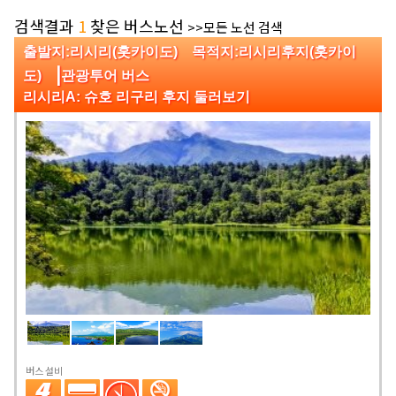
검색결과
1
찾은 버스노선
>>모든 노선 검색
출발지:리시리(홋카이도) 목적지:리시리후지(홋카이
|
도)
관광투어 버스
리시리A: 슈호 리구리 후지 둘러보기
버스 설비