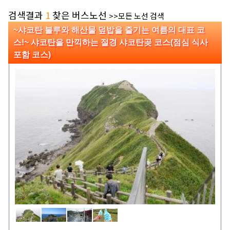
검색결과
1
찾은 버스노선
>>모든 노선 검색
~샤코탄 블루와 해산물 덮밥을 즐기는 여름의 대표 코
스!~ 샤코탄을 만끽하는 절경 샤코탄곶 코스(점심 식사
포함 코스)