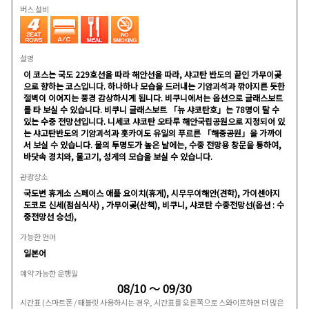
버스 설비
설명
이 코스는 국도 229호선을 따라 해안선을 따라, 샤고탄 반도의 끝인 가무이곶
으로 향하는 코스입니다. 하나하나 모습을 드러내는 기암괴석과 깎아지른 듯한
절벽이 이어지는 풍경 감상하시게 됩니다. 비쿠니에서는 옵션으로 글래스보트
를 타 보실 수 있습니다. 비쿠니 글래스보트 「뉴 샤코탄호」는 78명이 탈 수
있는 수중 전망선입니다. 니세코 샤코탄 오타루 해안국립공원으로 지정되어 있
는 샤고탄반도의 기암괴석과 홋카이도 유일의 푸르른 「해중공원」을 가까이
서 보실 수 있습니다. 물의 투명도가 높은 날에는, 수중 전망용 창문을 통하여,
바닷속 경치와, 물고기, 성게의 모습을 보실 수 있습니다.
관광장소
국도변 휴게소 스페이스 애플 요이치(휴게), 시무무이해안(견학), 가이센아지
도코로 신세(점심식사) , 가무이곶(산책), 비쿠니, 샤코탄 수중전망선(옵션 : 수
중전망선 승선),
가능한 언어
일본어
예약 가능한 운행일
08/10 ～ 09/30
시간표
(스마트폰 / 태블릿 사용하시는 경우, 시간표를 오른쪽으로 스와이프하면 더 많은