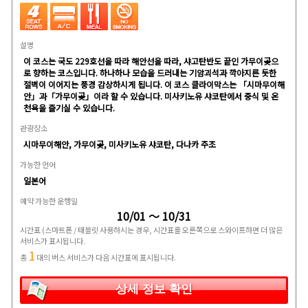
설명
이 코스는 국도 229호선을 따라 해안선을 따라, 샤고탄반도 끝인 가무이곶으
로 향하는 코스입니다. 하나하나 모습을 드러내는 기암괴석과 깍아지른 듯한
절벽이 이어지는 풍경 감상하시게 됩니다. 이 코스 클라이막스는 「시마무이해
안」과「가무이곶」이라 할 수 있습니다. 미사키노유 샤코탄에서 중식 및 온
천욕을 즐기실 수 있습니다.
관광장소
시마무이해안, 가무이곶, 미사키노유 샤코탄, 다나카 주조
가능한 언어
일본어
예약 가능한 운행일
10/01 ～ 10/31
시간표
(스마트폰 / 태블릿 사용하시는 경우, 시간표를 오른쪽으로 스와이프하면 더 많은
서비스가 표시됩니다.
1
총
대의 버스 서비스가 다음 시간표에 표시됩니다.
상세 정보 확인