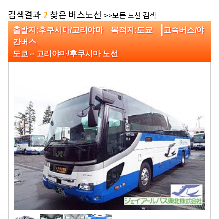
검색결과
2
찾은 버스노선
>>모든 노선 검색
|
출발지:후쿠시마/고리야마 목적지:도쿄
고속버스/야
간버스
도쿄⇔고리야마/후쿠시마 노선