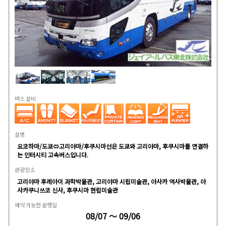
버스 설비
설명
요코하마/도쿄⇔고리야마/후쿠시마선은 도쿄와 고리야마, 후쿠시마를 연결하
는 인터시티 고속버스입니다.
관광장소
고리야마 후레아이 과학박물관, 고리야마 시립미술관, 아사카 역사박물관, 아
사카쿠니쓰코 신사, 후쿠시마 현립미술관
예약 가능한 운행일
08/07 ～ 09/06