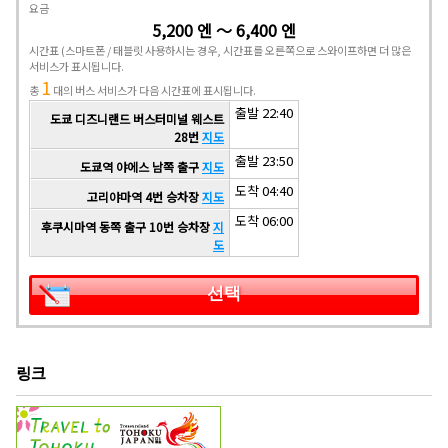
요금
5,200 엔 ～ 6,400 엔
시간표
(스마트폰 / 태블릿 사용하시는 경우, 시간표를 오른쪽으로 스와이프하면 더 많은
서비스가 표시됩니다.
1
총
대의 버스 서비스가 다음 시간표에 표시됩니다.
출발 22:40
도쿄 디즈니랜드 버스터미널 웨스트
28번
지도
출발 23:50
도쿄역 야에스 남쪽 출구
지도
도착 04:40
고리야마역 4번 승차장
지도
도착 06:00
후쿠시마역 동쪽 출구 10번 승차장
지
도
선택
링크