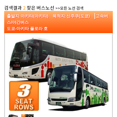
검색결과
2
찾은 버스노선
>>모든 노선 검색
|
출발지:아키타(아키타) 목적지:신주쿠(도쿄)
고속버
스/야간버스
도쿄-아키타 플로라 호