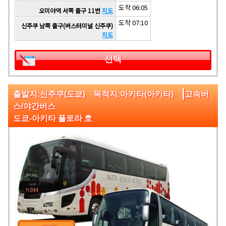
도착 06:05
오미야역 서쪽 출구 11번
지도
도착 07:10
신주쿠 남쪽 출구(버스터미널 신주쿠)
지도
선택
|
출발지:신주쿠(도쿄) 목적지:아키타(아키타)
고속버
스/야간버스
도쿄-아키타 플로라 호