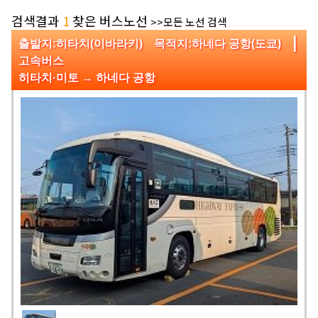
검색결과
1
찾은 버스노선
>>모든 노선 검색
|
출발지:히타치(이바라키) 목적지:하네다 공항(도쿄)
고속버스
히타치·미토 → 하네다 공항