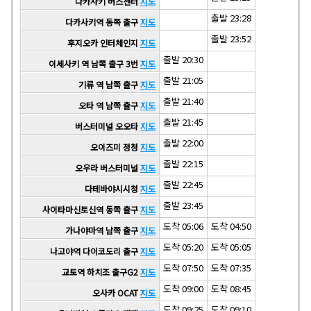
다카사키 버스센터
지도
출발 23:28
다카사키역 동쪽 출구
지도
출발 23:52
후지오카 인터체인지
지도
출발 20:30
이세사키 역 남쪽 출구 3번
지도
출발 21:05
기류 역 남쪽 출구
지도
출발 21:40
오타 역 남쪽 출구
지도
출발 21:45
버스터미널 오오타
지도
출발 22:00
오이즈미 정청
지도
출발 22:15
오우라 버스터미널
지도
출발 22:45
다테바야시시청
지도
출발 23:45
사이타마신토신역 동쪽 출구
지도
도착 05:06
도착 04:50
가나야마역 남쪽 출구
지도
도착 05:20
도착 05:05
나고야역 다이코도리 출구
지도
도착 07:50
도착 07:35
교토역 하치조 출구G2
지도
도착 09:00
도착 08:45
오사카 OCAT
지도
도착 09:25
도착 09:10