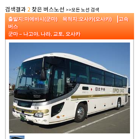
검색결과
2
찾은 버스노선
>>모든 노선 검색
|
출발지:마에바시(군마) 목적지:오사카(오사카)
고속
버스
군마 – 나고야, 나라, 교토, 오사카