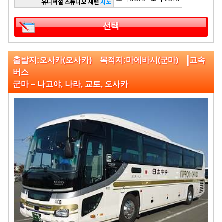
유니버설 스튜디오 재팬
지도
선택
|
출발지:오사카(오사카) 목적지:마에바시(군마)
고속
버스
군마 – 나고야, 나라, 교토, 오사카