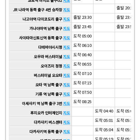
교토역 하치조 출구G2
지도
출발 20:25
JR 나라역 동쪽 출구 4번 승차장
지도
출발 23:30
출발 23:45
나고야역 다이코도리 출구
지도
출발 23:45
출발 23:59
가나야마역 남쪽 출구
지도
도착 05:00
사이타마신토신역 동쪽 출구
지도
도착 06:10
다테바야시시청
지도
도착 06:40
오우라 버스터미널
지도
도착 06:55
오이즈미 정청
지도
도착 07:10
버스터미널 오오타
지도
도착 07:15
오타 역 남쪽 출구
지도
도착 07:50
기류 역 남쪽 출구
지도
도착 08:25
이세사키 역 남쪽 출구 3번
지도
도착 04:40
도착 05:00
후지오카 인터체인지
지도
도착 05:01
도착 05:21
다카사키 버스센터
지도
도착 05:04
도착 05:24
다카사키역 동쪽 출구
지도
도착 05:19
도착 05:39