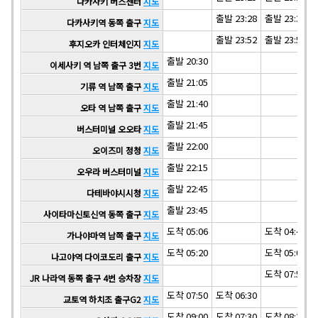
다카사키 버스센터
지도
출발 23:28
출발 23:35
다카사키역 동쪽 출구
지도
출발 23:52
출발 23:59
후지오카 인터체인지
지도
출발 20:30
이세사키 역 남쪽 출구 3번
지도
출발 21:05
기류 역 남쪽 출구
지도
출발 21:40
오타 역 남쪽 출구
지도
출발 21:45
버스터미널 오오타
지도
출발 22:00
오이즈미 정청
지도
출발 22:15
오우라 버스터미널
지도
출발 22:45
다테바야시시청
지도
출발 23:45
사이타마신토신역 동쪽 출구
지도
도착 05:06
도착 04:47
가나야마역 남쪽 출구
지도
도착 05:20
도착 05:02
나고야역 다이코도리 출구
지도
도착 07:52
JR 나라역 동쪽 출구 4번 승차장
지도
도착 07:50
도착 06:30
교토역 하치조 출구G2
지도
도착 09:00
도착 07:30
도착 08:37