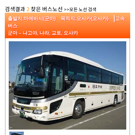
검색결과
2
찾은 버스노선
>>모든 노선 검색
|
출발지:마에바시(군마) 목적지:오사카(오사카)
고속
버스
군마 – 나고야, 나라, 교토, 오사카