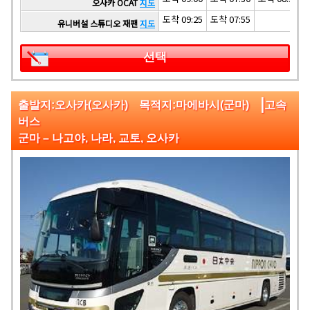
오사카 OCAT
지도
도착 09:25
도착 07:55
유니버설 스튜디오 재팬
지도
선택
|
출발지:오사카(오사카) 목적지:마에바시(군마)
고속
버스
군마 – 나고야, 나라, 교토, 오사카