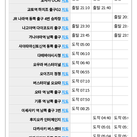
오사카 OCAT
지도
출발 21:10
출발 21:40
교토역 하치조 출구G2
지도
출발 20:25
JR 나라역 동쪽 출구 4번 승차장
지도
출발 23:30
출발 23:45
나고야역 다이코도리 출구
지도
출발 23:45
출발 23:59
가나야마역 남쪽 출구
지도
도착 05:00
사이타마신토신역 동쪽 출구
지도
도착 06:10
다테바야시시청
지도
도착 06:40
오우라 버스터미널
지도
도착 06:55
오이즈미 정청
지도
도착 07:10
버스터미널 오오타
지도
도착 07:15
오타 역 남쪽 출구
지도
도착 07:50
기류 역 남쪽 출구
지도
도착 08:25
이세사키 역 남쪽 출구 3번
지도
도착 04:40
도착 05:00
후지오카 인터체인지
지도
도착 05:01
도착 05:21
다카사키 버스센터
지도
도착 05:04
도착 05:24