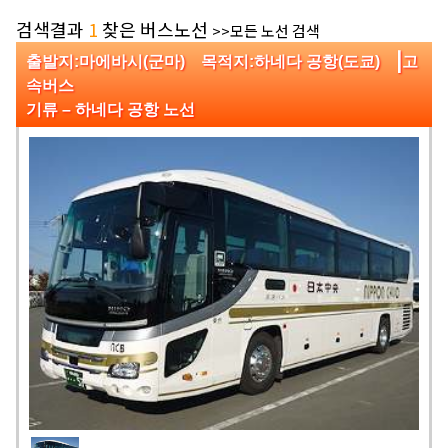
검색결과
1
찾은 버스노선
>>모든 노선 검색
|
출발지:마에바시(군마) 목적지:하네다 공항(도쿄)
고
속버스
기류 – 하네다 공항 노선