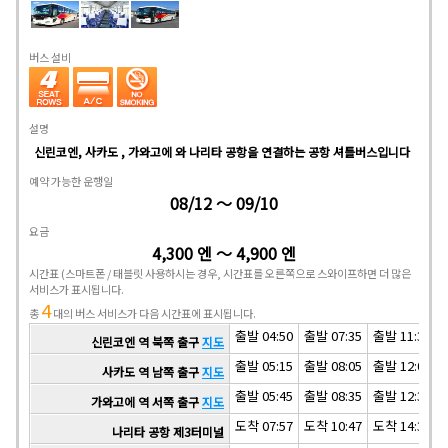
버스 설비
설명
신린코엔, 사카도 , 가와고에 와 나리타 공항을 연결하는 공항 셔틀버스입니다
예약 가능한 운행일
08/12 ～ 09/10
요금
4,300 엔 ～ 4,900 엔
시간표
(스마트폰 / 태블릿 사용하시는 경우, 시간표를 오른쪽으로 스와이프하면 더 많은
서비스가 표시됩니다.
4
총
대의 버스 서비스가 다음 시간표에 표시됩니다.
출발 04:50
출발 07:35
출발 11:30
신린코엔 역 북쪽 출구
지도
출발 05:15
출발 08:05
출발 12:00
사카도 역 남쪽 출구
지도
출발 05:45
출발 08:35
출발 12:30
가와고에 역 서쪽 출구
지도
도착 07:57
도착 10:47
도착 14:37
나리타 공항 제3터미널