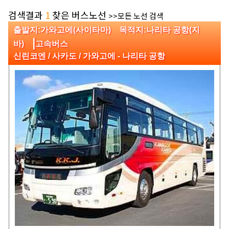
검색결과
1
찾은 버스노선
>>모든 노선 검색
출발지:가와고에(사이타마) 목적지:나리타 공항(지
|
바)
고속버스
신린코엔 / 사카도 / 가와고에 - 나리타 공항