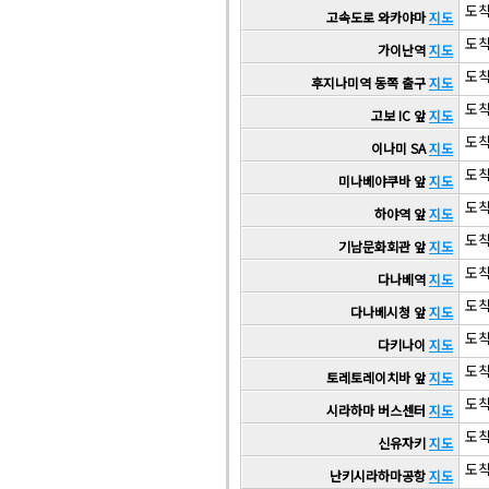
도착 
고속도로 와카야마
지도
도착 
가이난역
지도
도착 
후지나미역 동쪽 출구
지도
도착 
고보 IC 앞
지도
도착 
이나미 SA
지도
도착 
미나베야쿠바 앞
지도
도착 
하야역 앞
지도
도착 
기남문화회관 앞
지도
도착 
다나베역
지도
도착 
다나베시청 앞
지도
도착 
다키나이
지도
도착 
토레토레이치바 앞
지도
도착 
시라하마 버스센터
지도
도착 
신유자키
지도
도착 
난키시라하마공항
지도