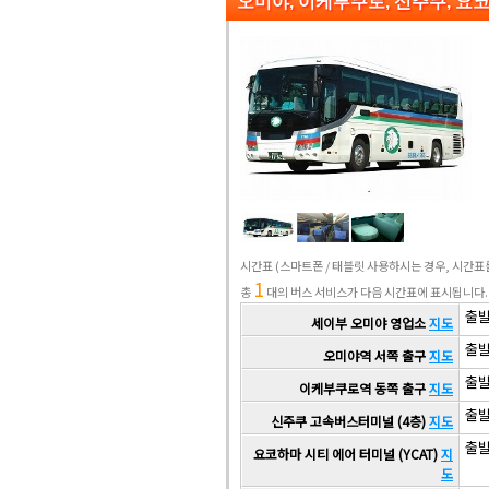
오미야, 이케부쿠로, 신주쿠, 요
시간표
(스마트폰 / 태블릿 사용하시는 경우, 시간
1
총
대의 버스 서비스가 다음 시간표에 표시됩니다.
출발 
세이부 오미야 영업소
지도
출발 
오미야역 서쪽 출구
지도
출발 
이케부쿠로역 동쪽 출구
지도
출발 
신주쿠 고속버스터미널 (4층)
지도
출발 
요코하마 시티 에어 터미널 (YCAT)
지
도