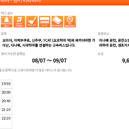
코하마 - 난키시라하마
버스 설비
설명
관광장소
오미야, 이케부쿠로, 신주쿠, YCAT (요코하마 역)와 와카야마현 가
미나베 온천, 온잔소엔
이난, 다나베, 시라하마를 연결하는 고속버스입니다.
라하마 온천, 센죠지
예약 가능한 운행일
요금
08/07 ～ 09/07
9,
표를 오른쪽으로 스와이프하면 더 많은 서비스가 표시됩니다.
19:50
20:00
20:40
21:10
22:10