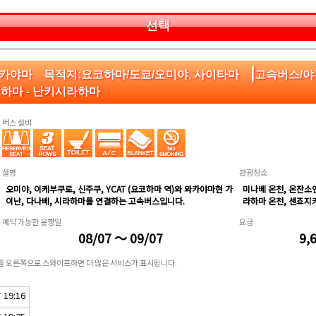
선택
|
 와카야마 목적지:요코하마/도쿄/오미야, 사이타마
고속버스/
코하마 - 난키시라하마
버스 설비
설명
관광장소
오미야, 이케부쿠로, 신주쿠, YCAT (요코하마 역)와 와카야마현 가
미나베 온천, 온잔소엔
이난, 다나베, 시라하마를 연결하는 고속버스입니다.
라하마 온천, 센죠지
예약 가능한 운행일
요금
08/07 ～ 09/07
9,
표를 오른쪽으로 스와이프하면 더 많은 서비스가 표시됩니다.
19:16