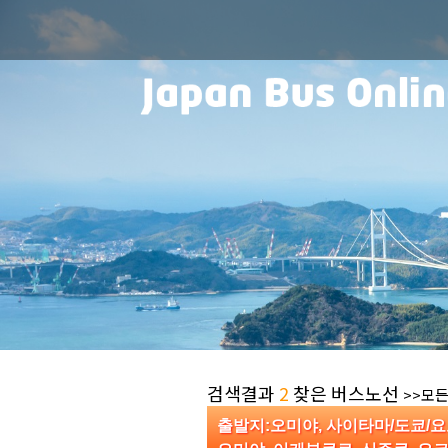
검색결과
2
찾은 버스노선
>>모든
출발지:오미야, 사이타마/도쿄