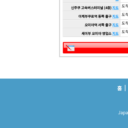
도착 
신주쿠 고속버스터미널 (4층)
지도
도착 
이케부쿠로역 동쪽 출구
지도
도착 
오미야역 서쪽 출구
지도
도착 
세이부 오미야 영업소
지도
홈
Japa