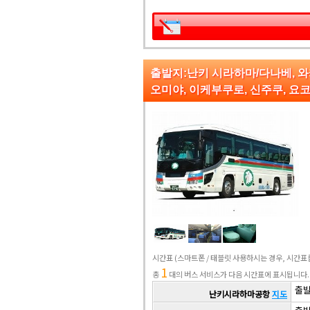
출발지:난키 시라하마/다나베,
오미야, 이케부쿠로, 신주쿠, 요
시간표
(스마트폰 / 태블릿 사용하시는 경우, 시간
1
총
대의 버스 서비스가 다음 시간표에 표시됩니다.
출발 
난키시라하마공항
지도