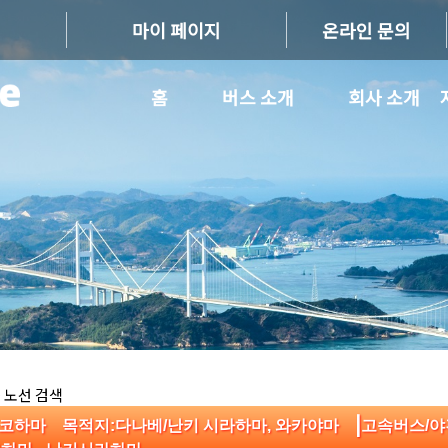
마이 페이지
온라인 문의
홈
버스 소개
회사 소개
 노선 검색
|
/요코하마 목적지:다나베/난키 시라하마, 와카야마
고속버스/