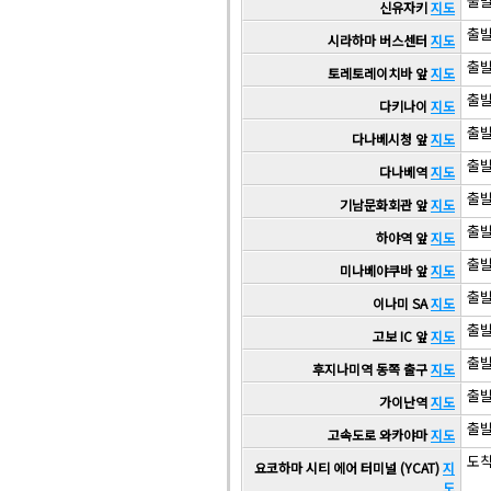
출발 
신유자키
지도
출발 
시라하마 버스센터
지도
출발 
토레토레이치바 앞
지도
출발 
다키나이
지도
출발 
다나베시청 앞
지도
출발 
다나베역
지도
출발 
기남문화회관 앞
지도
출발 
하야역 앞
지도
출발 
미나베야쿠바 앞
지도
출발 
이나미 SA
지도
출발 
고보 IC 앞
지도
출발 
후지나미역 동쪽 출구
지도
출발 
가이난역
지도
출발 
고속도로 와카야마
지도
도착 
요코하마 시티 에어 터미널 (YCAT)
지
도