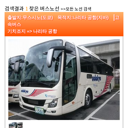
검색결과
1
찾은 버스노선
>>모든 노선 검색
|
출발지:무스시노(도쿄) 목적지:나리타 공항(지바)
고
속버스
기치조지 => 나리타 공항