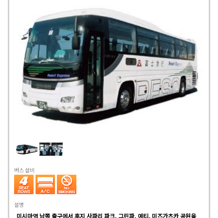
버스 설비
설명
미시마역 남쪽 출구에서 후지 사파리 파크, 그린파, 예티, 미즈가츠카 공원을