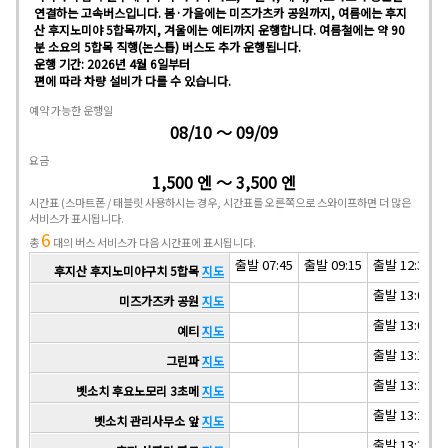
연결하는 고속버스입니다. 봄·가을에는 미즈가츠카 공원까지, 여름에는 후지
산 후지노미야 5합목까지, 겨울에는 예티까지 운행합니다. 여름철에는 약 90
분 소요의 5합목 직행(논스톱) 버스도 추가 운행됩니다.
운행 기간: 2026년 4월 6일부터
편에 따라 차량 설비가 다를 수 있습니다.
예약 가능한 운행일
08/10 ～ 09/09
요금
1,500 엔 ～ 3,500 엔
시간표
(스마트폰 / 태블릿 사용하시는 경우, 시간표를 오른쪽으로 스와이프하면 더 많은
서비스가 표시됩니다.
6
총
대의 버스 서비스가 다음 시간표에 표시됩니다.
출발 07:45
출발 09:15
출발 12:30
후지산 후지노미야구치 5합목
지도
출발 13:05
미즈가즈카 공원
지도
출발 13:08
예티
지도
출발 13:15
그린파
지도
출발 13:21
벳소치 후요노모리 3초메
지도
출발 13:25
벳소치 관리사무소 앞
지도
출발 13:30