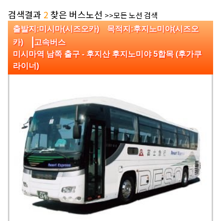
검색결과
2
찾은 버스노선
>>모든 노선 검색
출발지:미시마(시즈오카) 목적지:후지노미야(시즈오
|
카)
고속버스
미시마역 남쪽 출구 - 후지산 후지노미야 5합목 (후가쿠
라이너)