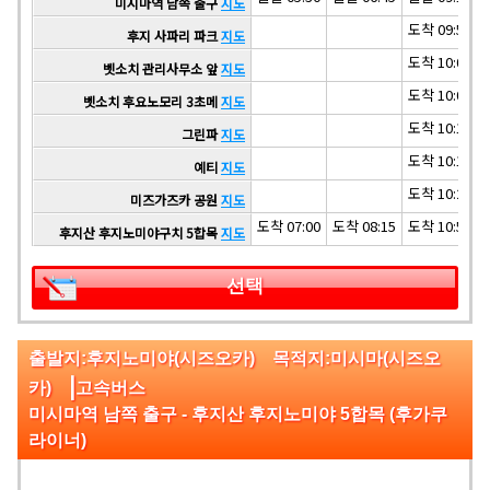
미시마역 남쪽 출구
지도
도착 09:58
후지 사파리 파크
지도
도착 10:01
벳소치 관리사무소 앞
지도
도착 10:06
벳소치 후요노모리 3초메
지도
도착 10:11
그린파
지도
도착 10:18
예티
지도
도착 10:20
미즈가즈카 공원
지도
도착 07:00
도착 08:15
도착 10:55
후지산 후지노미야구치 5합목
지도
선택
출발지:후지노미야(시즈오카) 목적지:미시마(시즈오
|
카)
고속버스
미시마역 남쪽 출구 - 후지산 후지노미야 5합목 (후가쿠
라이너)