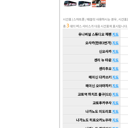
시간표
(스마트폰 / 태블릿 사용하시는 경우, 시간
3
총
대의 버스 서비스가 다음 시간표에 표시됩니다.
유니버설 스튜디오 재팬
지도
오사카(한큐3번가)
지도
신오사카
지도
센리 뉴 타운
지도
센리추오
지도
메이신 다카쓰키
지도
메이신 오야마자키
지도
교토역 하치조 출구(G3)
지도
교토후카쿠사
지도
나가노도 미도리호
지도
나가노도 히로오카노무라
지도