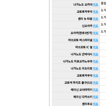
출발 
나가노도 오카야
지도
도착 
교토후카쿠사
지도
도착 
센리 뉴 타운
지도
도착 
신오사카
지도
도착 
오사카(한큐3번가)
지도
마쓰모토 버스터미널
지도
마쓰모토 IC 앞
지도
나가노도 간바야시
지도
나가노도 히로오카노무라
지도
나가노도 미도리호
지도
교토후카쿠사
지도
교토역 하치조 출구(G3)
지도
메이신 오야마자키
지도
메이신 다카쓰키
지도
센리추오
지도