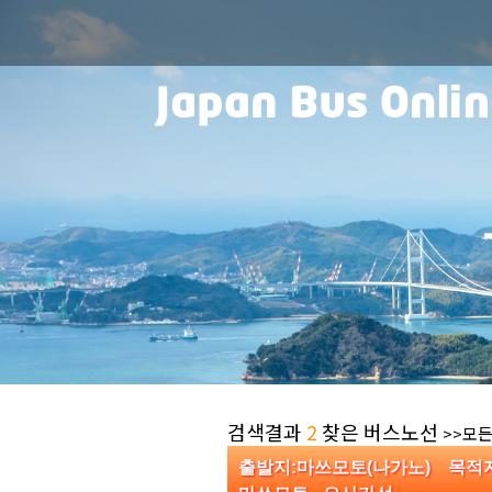
검색결과
2
찾은 버스노선
>>모든
출발지:마쓰모토(나가노) 목적