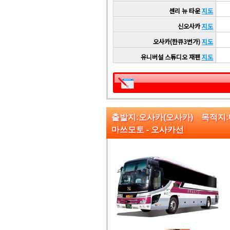
센리 뉴 타운
지도
신오사카
지도
오사카(한큐3번가)
지도
유니버설 스튜디오 재팬
지도
출발지:오사카(오사카) 목적지
마쓰모토 - 오사카선