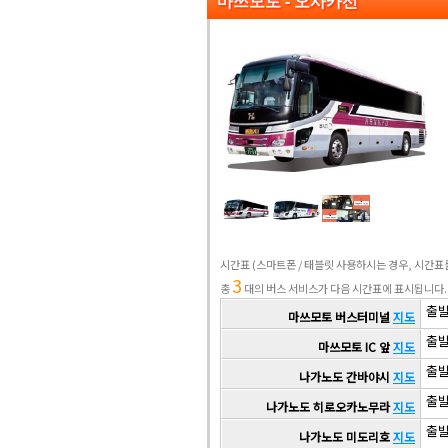
마쓰모토 - 오사카선
시간표
(스마트폰 / 태블릿 사용하시는 경우, 시간
3
총
대의 버스 서비스가 다음 시간표에 표시됩니다.
출발 
마쓰모토 버스터미널
지도
출발 
마쓰모토 IC 앞
지도
출발 
나가노도 간바야시
지도
출발 
나가노도 히로오카노무라
지도
출발 
나가노도 미도리호
지도