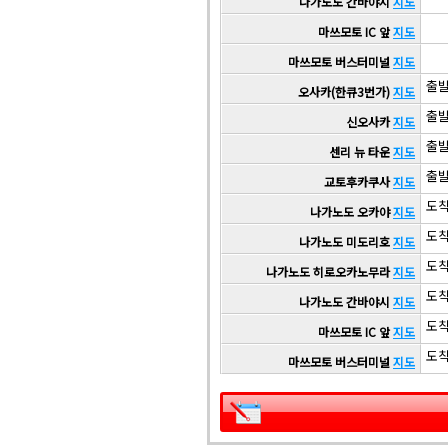
나가노도 간바야시
지도
마쓰모토 IC 앞
지도
마쓰모토 버스터미널
지도
출발 
오사카(한큐3번가)
지도
출발 
신오사카
지도
출발 
센리 뉴 타운
지도
출발 
교토후카쿠사
지도
도착 
나가노도 오카야
지도
도착 
나가노도 미도리호
지도
도착 
나가노도 히로오카노무라
지도
도착 
나가노도 간바야시
지도
도착 
마쓰모토 IC 앞
지도
도착 
마쓰모토 버스터미널
지도