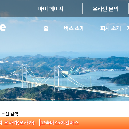
마이 페이지
온라인 문의
홈
버스 소개
회사 소개
 노선 검색
|
지:오사카(오사카)
고속버스/야간버스