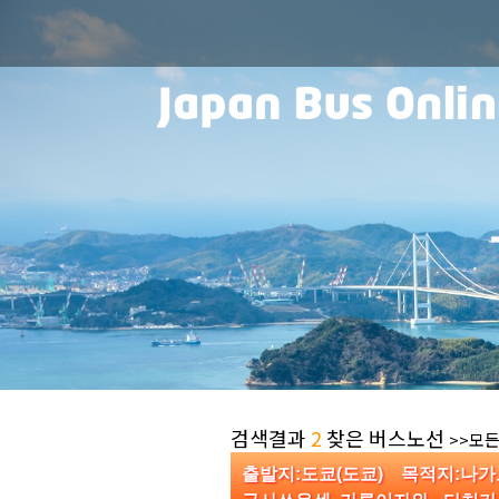
검색결과
2
찾은 버스노선
>>모든
출발지:도쿄(도쿄) 목적지:나