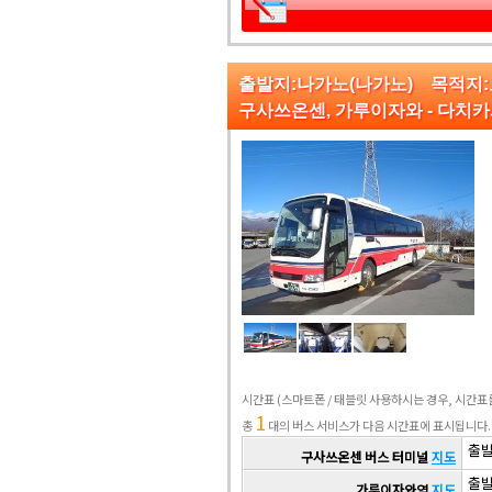
출발지:나가노(나가노) 목적지
구사쓰온센, 가루이자와 - 다치
시간표
(스마트폰 / 태블릿 사용하시는 경우, 시간
1
총
대의 버스 서비스가 다음 시간표에 표시됩니다.
출발 
구사쓰온센 버스 터미널
지도
출발 
가루이자와역
지도