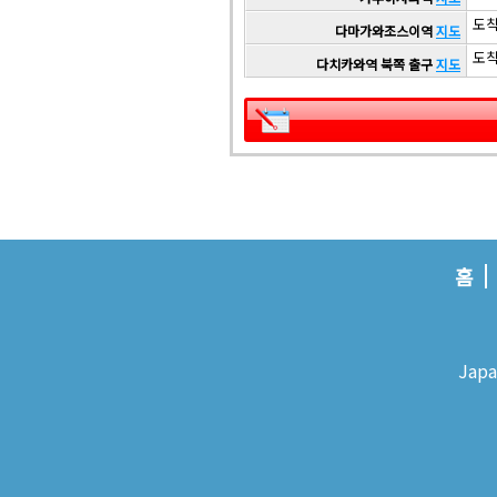
도착 
다마가와조스이역
지도
도착 
다치카와역 북쪽 출구
지도
홈
Japa