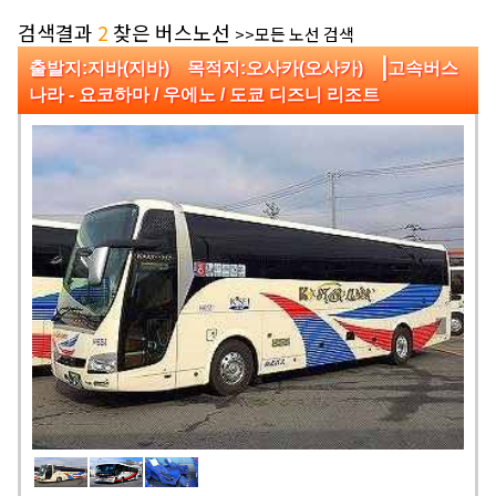
검색결과
2
찾은 버스노선
>>모든 노선 검색
|
출발지:지바(지바) 목적지:오사카(오사카)
고속버스
나라 - 요코하마 / 우에노 / 도쿄 디즈니 리조트