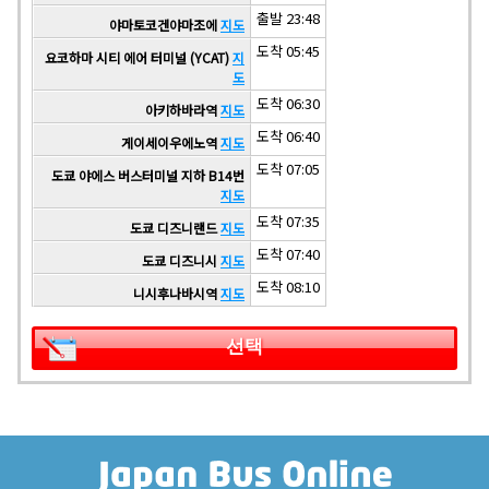
출발 23:48
야마토코겐야마조에
지도
도착 05:45
요코하마 시티 에어 터미널 (YCAT)
지
도
도착 06:30
아키하바라역
지도
도착 06:40
게이세이우에노역
지도
도착 07:05
도쿄 야에스 버스터미널 지하 B14번
지도
도착 07:35
도쿄 디즈니랜드
지도
도착 07:40
도쿄 디즈니시
지도
도착 08:10
니시후나바시역
지도
선택