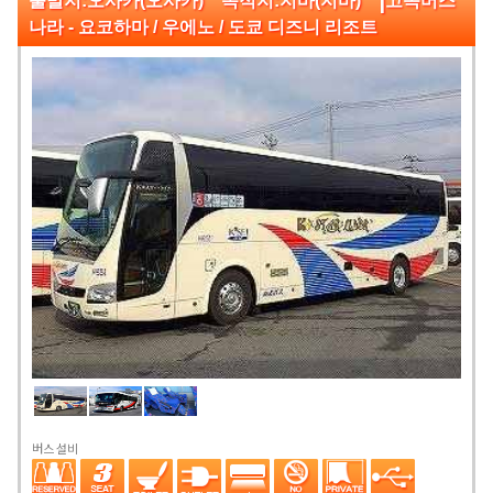
출발지:오사카(오사카) 목적지:지바(지바)
고속버스
나라 - 요코하마 / 우에노 / 도쿄 디즈니 리조트
버스 설비