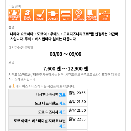
버스 설비
설명
나라와 요코하마・도쿄역・우에노・도쿄디즈니리조트®를 연결하는 야간버
스입니다. 주의：버스 편마다 설비는 다릅니다
예약 가능한 운행일
08/08 ～ 09/08
요금
7,600 엔 ～ 12,900 엔
시간표
(스마트폰 / 태블릿 사용하시는 경우, 시간표를 오른쪽으로 스와이프하면 더 많은
서비스가 표시됩니다.
1
총
대의 버스 서비스가 다음 시간표에 표시됩니다.
출발 20:55
니시후나바시역
지도
출발 21:30
도쿄 디즈니랜드
지도
출발 21:50
도쿄 디즈니시
지도
출발 22:35
도쿄 야에스 버스터미널 지하 B14번
지도