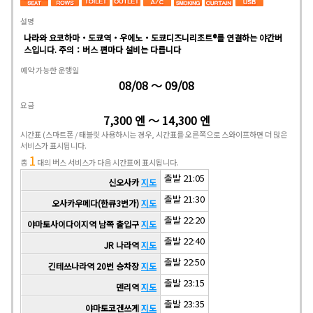
설명
나라와 요코하마・도쿄역・우에노・도쿄디즈니리조트®를 연결하는 야간버
스입니다. 주의：버스 편마다 설비는 다릅니다
예약 가능한 운행일
08/08 ～ 09/08
요금
7,300 엔 ～ 14,300 엔
시간표
(스마트폰 / 태블릿 사용하시는 경우, 시간표를 오른쪽으로 스와이프하면 더 많은
서비스가 표시됩니다.
1
총
대의 버스 서비스가 다음 시간표에 표시됩니다.
출발 21:05
신오사카
지도
출발 21:30
오사카우메다(한큐3번가)
지도
출발 22:20
야마토사이다이지역 남쪽 출입구
지도
출발 22:40
JR 나라역
지도
출발 22:50
긴테쓰나라역 20번 승차장
지도
출발 23:15
덴리역
지도
출발 23:35
야마토코겐쓰게
지도