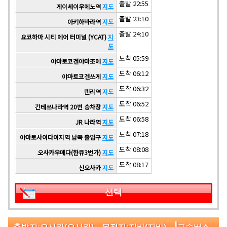
출발 22:55
게이세이우에노역
지도
출발 23:10
아키하바라역
지도
출발 24:10
요코하마 시티 에어 터미널 (YCAT)
지
도
도착 05:59
야마토코겐야마조에
지도
도착 06:12
야마토코겐쓰게
지도
도착 06:32
덴리역
지도
도착 06:52
긴테쓰나라역 20번 승차장
지도
도착 06:58
JR 나라역
지도
도착 07:18
야마토사이다이지역 남쪽 출입구
지도
도착 08:08
오사카우메다(한큐3번가)
지도
도착 08:17
신오사카
지도
선택
|