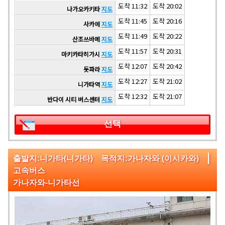
도착 11:32
도착 20:02
나가오카키타
지도
도착 11:45
도착 20:16
사카에
지도
도착 11:49
도착 20:22
산조쓰바메
지도
도착 11:57
도착 20:31
마키카타히가시
지도
도착 12:07
도착 20:42
돗파라
지도
도착 12:27
도착 21:02
니가타역
지도
도착 12:32
도착 21:07
반다이 시티 버스센터
지도
선택
|
출발지:니가타(니가타) 목적지:가나자와 (이시카와)
고속버스
가나자와‑니가타선