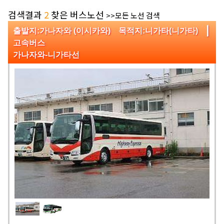
검색결과
2
찾은 버스노선
>>모든 노선 검색
|
출발지:가나자와 (이시카와) 목적지:니가타(니가타)
고속버스
가나자와‑니가타선