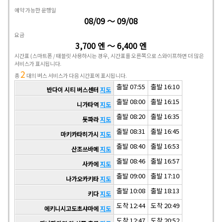
예약 가능한 운행일
08/09 ～ 09/08
요금
3,700 엔 ～ 6,400 엔
시간표
(스마트폰 / 태블릿 사용하시는 경우, 시간표를 오른쪽으로 스와이프하면 더 많은
서비스가 표시됩니다.
2
총
대의 버스 서비스가 다음 시간표에 표시됩니다.
출발 07:55
출발 16:10
반다이 시티 버스센터
지도
출발 08:00
출발 16:15
니가타역
지도
출발 08:20
출발 16:35
돗파라
지도
출발 08:31
출발 16:45
마키카타히가시
지도
출발 08:40
출발 16:53
산조쓰바메
지도
출발 08:46
출발 16:57
사카에
지도
출발 09:00
출발 17:10
나가오카키타
지도
출발 10:08
출발 18:13
키다
지도
도착 12:44
도착 20:49
에키니시고도초샤마에
지도
도착 12:47
도착 20:52