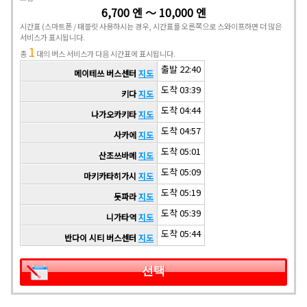
6,700 엔 ～ 10,000 엔
시간표
(스마트폰 / 태블릿 사용하시는 경우, 시간표를 오른쪽으로 스와이프하면 더 많은
서비스가 표시됩니다.
1
총
대의 버스 서비스가 다음 시간표에 표시됩니다.
출발 22:40
메이테쓰 버스센터
지도
도착 03:39
키다
지도
도착 04:44
나가오카키타
지도
도착 04:57
사카에
지도
도착 05:01
산조쓰바메
지도
도착 05:09
마키카타히가시
지도
도착 05:19
돗파라
지도
도착 05:39
니가타역
지도
도착 05:44
반다이 시티 버스센터
지도
선택