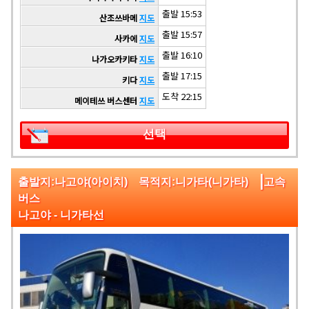
출발 15:53
산조쓰바메
지도
출발 15:57
사카에
지도
출발 16:10
나가오카키타
지도
출발 17:15
키다
지도
도착 22:15
메이테쓰 버스센터
지도
선택
|
출발지:나고야(아이치) 목적지:니가타(니가타)
고속
버스
나고야 - 니가타선