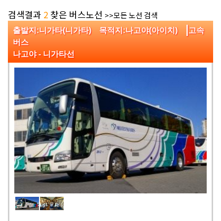
검색결과
2
찾은 버스노선
>>모든 노선 검색
|
출발지:니가타(니가타) 목적지:나고야(아이치)
고속
버스
나고야 - 니가타선