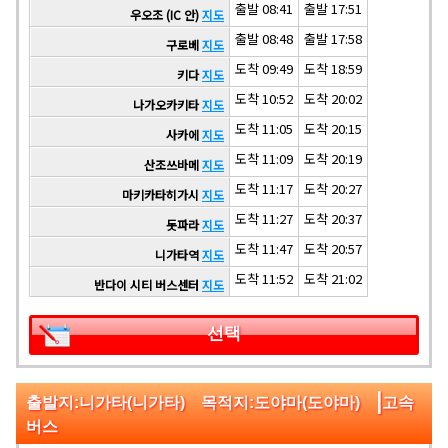
출발 08:41
출발 17:51
우오조 (IC 안)
지도
출발 08:48
출발 17:58
구로베
지도
도착 09:49
도착 18:59
키다
지도
도착 10:52
도착 20:02
나가오카키타
지도
도착 11:05
도착 20:15
사카에
지도
도착 11:09
도착 20:19
산조쓰바메
지도
도착 11:17
도착 20:27
마키카타히가시
지도
도착 11:27
도착 20:37
돗파라
지도
도착 11:47
도착 20:57
니가타역
지도
도착 11:52
도착 21:02
반다이 시티 버스센터
지도
선택
|
출발지:니가타(니가타) 목적지:도야마(도야마)
고속
버스