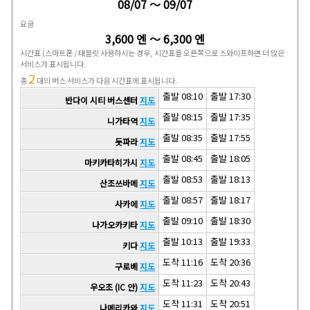
08/07 ～ 09/07
요금
3,600 엔 ～ 6,300 엔
시간표
(스마트폰 / 태블릿 사용하시는 경우, 시간표를 오른쪽으로 스와이프하면 더 많은
서비스가 표시됩니다.
2
총
대의 버스 서비스가 다음 시간표에 표시됩니다.
출발 08:10
출발 17:30
반다이 시티 버스센터
지도
출발 08:15
출발 17:35
니가타역
지도
출발 08:35
출발 17:55
돗파라
지도
출발 08:45
출발 18:05
마키카타히가시
지도
출발 08:53
출발 18:13
산조쓰바메
지도
출발 08:57
출발 18:17
사카에
지도
출발 09:10
출발 18:30
나가오카키타
지도
출발 10:13
출발 19:33
키다
지도
도착 11:16
도착 20:36
구로베
지도
도착 11:23
도착 20:43
우오조 (IC 안)
지도
도착 11:31
도착 20:51
나메리카와
지도