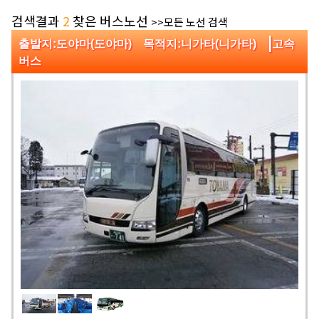
검색결과
2
찾은 버스노선
>>모든 노선 검색
|
출발지:도야마(도야마) 목적지:니가타(니가타)
고속
버스