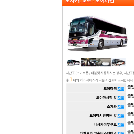
오사카, 교토 - 도야마선
시간표
(스마트폰 / 태블릿 사용하시는 경우, 시간
1
총
대의 버스 서비스가 다음 시간표에 표시됩니다.
출발 
도야마역
지도
출발 
도야마시청 앞
지도
출발 
소가와
지도
출발 
도야마시민병원 앞
지도
출발 
니시카미부쿠로
지도
출발 
다카오카 고속버스터미널
지도