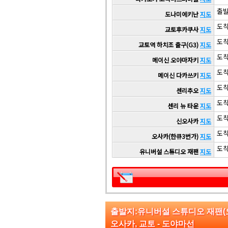
출발 
도나미에키난
지도
도착 
교토후카쿠사
지도
도착 
교토역 하치조 출구(G3)
지도
도착 
메이신 오야마자키
지도
도착 
메이신 다카쓰키
지도
도착 
센리추오
지도
도착 
센리 뉴 타운
지도
도착 
신오사카
지도
도착 
오사카(한큐3번가)
지도
도착 
유니버설 스튜디오 재팬
지도
출발지:유니버설 스튜디오 재팬
오사카, 교토 - 도야마선