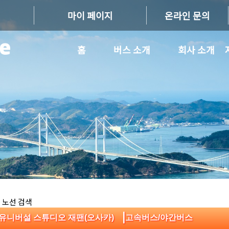
마이 페이지
온라인 문의
홈
버스 소개
회사 소개
 노선 검색
|
:유니버설 스튜디오 재팬(오사카)
고속버스/야간버스