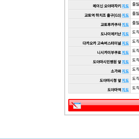
출발 
메이신 오야마자키
지도
출발 
교토역 하치조 출구(G3)
지도
출발 
교토후카쿠사
지도
도착 
도나미에키난
지도
도착 
다카오카 고속버스터미널
지도
도착 
니시카미부쿠로
지도
도착 
도야마시민병원 앞
지도
도착 
소가와
지도
도착 
도야마시청 앞
지도
도착 
도야마역
지도