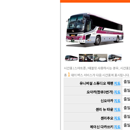
시간표
(스마트폰 / 태블릿 사용하시는 경우, 시간
1
총
대의 버스 서비스가 다음 시간표에 표시됩니다.
출발 
유니버설 스튜디오 재팬
지도
출발 
오사카(한큐3번가)
지도
출발 
신오사카
지도
출발 
센리 뉴 타운
지도
출발 
센리추오
지도
출발 
메이신 다카쓰키
지도