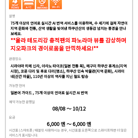
설명
75개 이상의 언어로 실시간 AI 번역 서비스를 이용하며, 수 세기에 걸쳐 자연이
지역 문화와 전통, 산악 생활을 빚어낸 하쿠산산의 생동감 넘치는 풍경을 만나
보세요.
**올라 테도리강 충적팬의 파노라마 뷰를 감상하며
지오파크의 경이로움을 만끽하세요!**
관광장소
시라야마 히메 신사, 아사노 타이코(일본 전통 북), 메구미 하쿠산 휴게소(지역
시장), 코몬 다리 및 후로 다리(명소), 하쿠산 민속 박물관(지역 문화), 시라미
네(산간 마을), 110년 이상의 역사를 지닌 철도 탑승
가능한 언어
일본어 가이드 , 75개 이상의 언어로 실시간 AI 번역
예약 가능한 운행일
08/08 ～ 10/12
요금
6,000 엔 ～ 6,000 엔
시간표
(스마트폰 / 태블릿 사용하시는 경우, 시간표를 오른쪽으로 스와이프하면 더 많은
서비스가 표시됩니다.