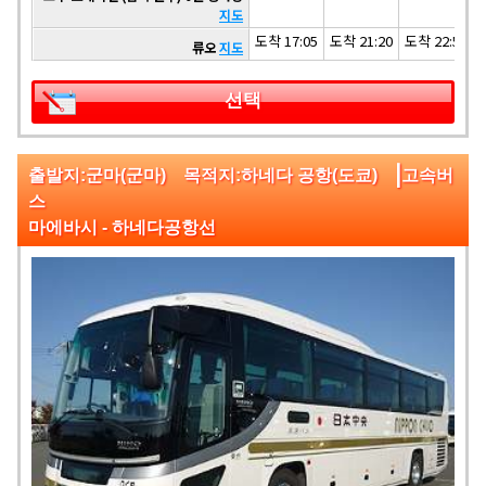
지도
도착 17:05
도착 21:20
도착 22:55
류오
지도
선택
|
출발지:군마(군마) 목적지:하네다 공항(도쿄)
고속버
스
마에바시 - 하네다공항선