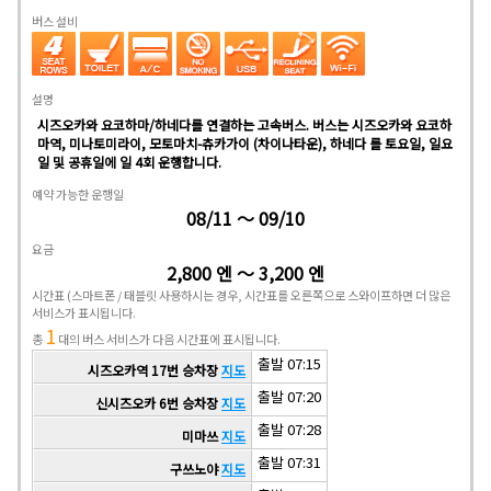
버스 설비
설명
시즈오카와 요코하마/하네다를 연결하는 고속버스. 버스는 시즈오카와 요코하
마역, 미나토미라이, 모토마치-츄카가이 (차이나타운), 하네다 를 토요일, 일요
일 및 공휴일에 일 4회 운행합니다.
예약 가능한 운행일
08/11 ～ 09/10
요금
2,800 엔 ～ 3,200 엔
시간표
(스마트폰 / 태블릿 사용하시는 경우, 시간표를 오른쪽으로 스와이프하면 더 많은
서비스가 표시됩니다.
1
총
대의 버스 서비스가 다음 시간표에 표시됩니다.
출발 07:15
시즈오카역 17번 승차장
지도
출발 07:20
신시즈오카 6번 승차장
지도
출발 07:28
미마쓰
지도
출발 07:31
구쓰노야
지도