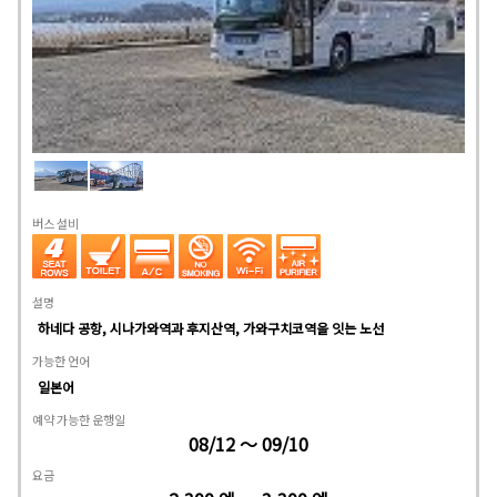
버스 설비
설명
하네다 공항, 시나가와역과 후지산역, 가와구치코역을 잇는 노선
가능한 언어
일본어
예약 가능한 운행일
08/12 ～ 09/10
요금