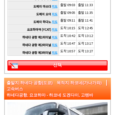
출발 09:03
출발 11:33
도메이 마쓰다
지도
출발 09:05
출발 11:35
도메이 오이
지도
출발 09:11
출발 11:41
도메이 하다노
지도
도착 10:15
도착 12:45
요코하마역 (YCAT)
지도
도착 10:42
도착 13:12
하네다 공항 제1터미널
지도
도착 10:47
도착 13:17
하네다 공항 제2터미널
지도
도착 10:57
도착 13:27
하네다 공항 제3터미널
지도
선택
|
출발지:하네다 공항(도쿄) 목적지:하코네(가나가와)
고속버스
하네다공항, 요코하마 - 하코네 도겐다이, 고텐바