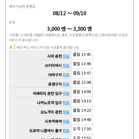
예약 가능한 운행일
08/12 ～ 09/10
요금
3,000 엔 ～ 3,500 엔
시간표
(스마트폰 / 태블릿 사용하시는 경우, 시간표를 오른쪽으로 스와이프하면 더 많은
서비스가 표시됩니다.
1
총
대의 버스 서비스가 다음 시간표에 표시됩니다.
출발 13:45
시마 온천
지도
출발 13:46
쓰키미바시
지도
출발 13:47
야마구치
지도
출발 13:48
온센구치
지도
출발 14:00
사와타리 온천 입구
지도
출발 14:10
나카노조역 입구
지도
출발 14:22
오노가미 온천
지도
출발 14:48
시부카와역
지도
도착 17:30
도쿄역 니혼바시 출구
지도
도착 17:55