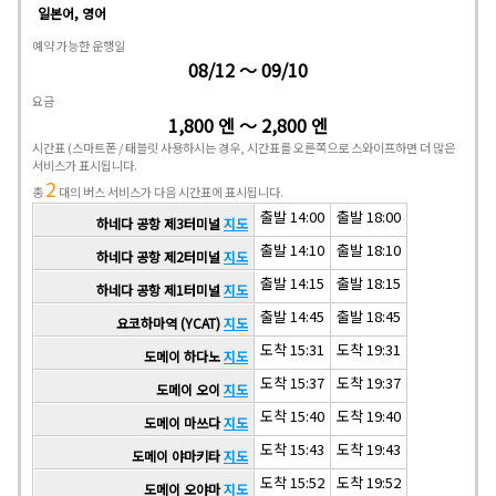
일본어, 영어
예약 가능한 운행일
08/12 ～ 09/10
요금
1,800 엔 ～ 2,800 엔
시간표
(스마트폰 / 태블릿 사용하시는 경우, 시간표를 오른쪽으로 스와이프하면 더 많은
서비스가 표시됩니다.
2
총
대의 버스 서비스가 다음 시간표에 표시됩니다.
출발 14:00
출발 18:00
하네다 공항 제3터미널
지도
출발 14:10
출발 18:10
하네다 공항 제2터미널
지도
출발 14:15
출발 18:15
하네다 공항 제1터미널
지도
출발 14:45
출발 18:45
요코하마역 (YCAT)
지도
도착 15:31
도착 19:31
도메이 하다노
지도
도착 15:37
도착 19:37
도메이 오이
지도
도착 15:40
도착 19:40
도메이 마쓰다
지도
도착 15:43
도착 19:43
도메이 야마키타
지도
도착 15:52
도착 19:52
도메이 오야마
지도