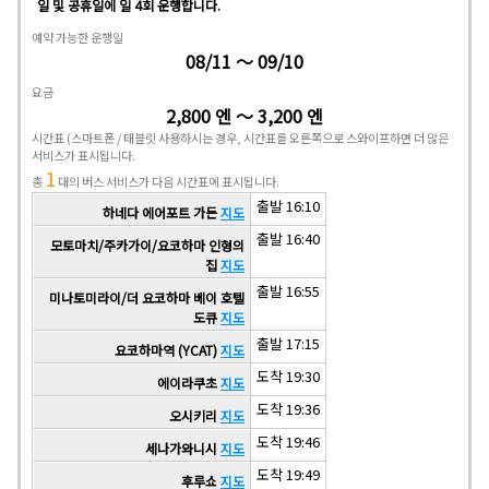
일 및 공휴일에 일 4회 운행합니다.
예약 가능한 운행일
08/11 ～ 09/10
요금
2,800 엔 ～ 3,200 엔
시간표
(스마트폰 / 태블릿 사용하시는 경우, 시간표를 오른쪽으로 스와이프하면 더 많은
서비스가 표시됩니다.
1
총
대의 버스 서비스가 다음 시간표에 표시됩니다.
출발 16:10
하네다 에어포트 가든
지도
출발 16:40
모토마치/주카가이/요코하마 인형의
집
지도
출발 16:55
미나토미라이/더 요코하마 베이 호텔
도큐
지도
출발 17:15
요코하마역 (YCAT)
지도
도착 19:30
에이라쿠초
지도
도착 19:36
오시키리
지도
도착 19:46
세나가와니시
지도
도착 19:49
후루쇼
지도