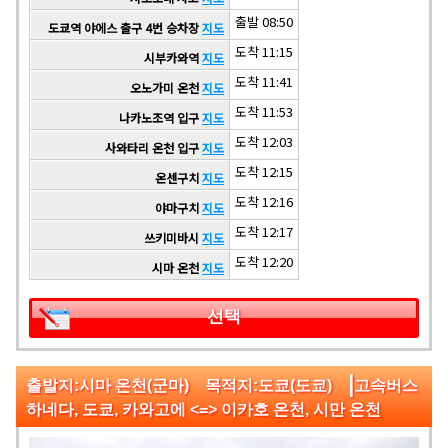
출발 08:50
도쿄역 야에스 출구 4번 승차장
지도
도착 11:15
시부카와역
지도
도착 11:41
오노가미 온천
지도
도착 11:53
나카노조역 입구
지도
도착 12:03
사와타리 온천 입구
지도
도착 12:15
온센구치
지도
도착 12:16
야마구치
지도
도착 12:17
쓰키미바시
지도
도착 12:20
시마 온천
지도
선택
|
출발지:시마 온천(군마) 목적지:도쿄(도쿄)
고속버스
하네다, 도쿄, 카와고에 <=> 이카호 온천, 시만 온천