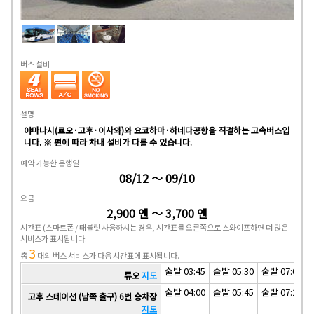
버스 설비
설명
야마나시(료오·고후·이사와)와 요코하마·하네다공항을 직결하는 고속버스입
니다. ※ 편에 따라 차내 설비가 다를 수 있습니다.
예약 가능한 운행일
08/12 ～ 09/10
요금
2,900 엔 ～ 3,700 엔
시간표
(스마트폰 / 태블릿 사용하시는 경우, 시간표를 오른쪽으로 스와이프하면 더 많은
서비스가 표시됩니다.
3
총
대의 버스 서비스가 다음 시간표에 표시됩니다.
출발 03:45
출발 05:30
출발 07:05
류오
지도
출발 04:00
출발 05:45
출발 07:20
고후 스테이션 (남쪽 출구) 6번 승차장
지도