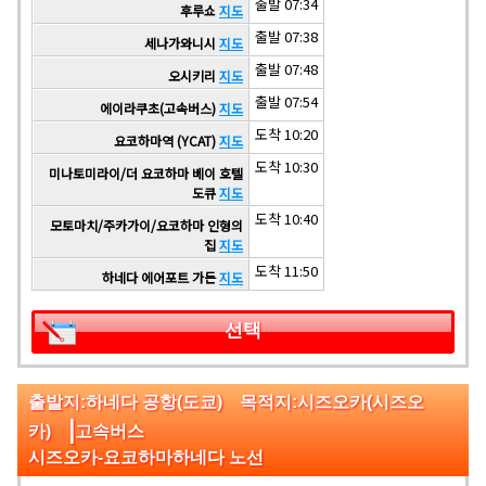
출발 07:34
후루쇼
지도
출발 07:38
세나가와니시
지도
출발 07:48
오시키리
지도
출발 07:54
에이라쿠초(고속버스)
지도
도착 10:20
요코하마역 (YCAT)
지도
도착 10:30
미나토미라이/더 요코하마 베이 호텔
도큐
지도
도착 10:40
모토마치/주카가이/요코하마 인형의
집
지도
도착 11:50
하네다 에어포트 가든
지도
선택
출발지:하네다 공항(도쿄) 목적지:시즈오카(시즈오
|
카)
고속버스
시즈오카-요코하마하네다 노선