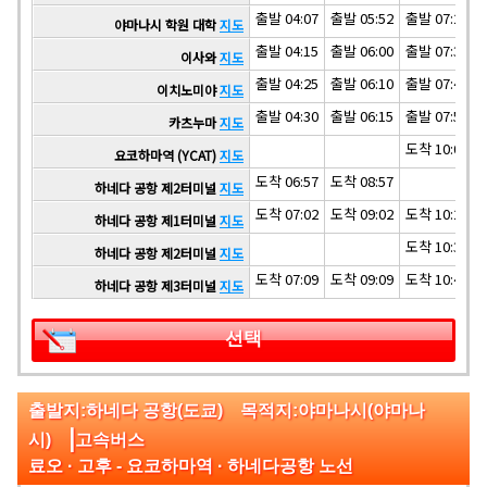
출발 04:07
출발 05:52
출발 07:27
야마나시 학원 대학
지도
출발 04:15
출발 06:00
출발 07:35
이사와
지도
출발 04:25
출발 06:10
출발 07:45
이치노미야
지도
출발 04:30
출발 06:15
출발 07:50
카츠누마
지도
도착 10:00
요코하마역 (YCAT)
지도
도착 06:57
도착 08:57
하네다 공항 제2터미널
지도
도착 07:02
도착 09:02
도착 10:27
하네다 공항 제1터미널
지도
도착 10:32
하네다 공항 제2터미널
지도
도착 07:09
도착 09:09
도착 10:42
하네다 공항 제3터미널
지도
선택
출발지:하네다 공항(도쿄) 목적지:야마나시(야마나
|
시)
고속버스
료오 · 고후 - 요코하마역 · 하네다공항 노선