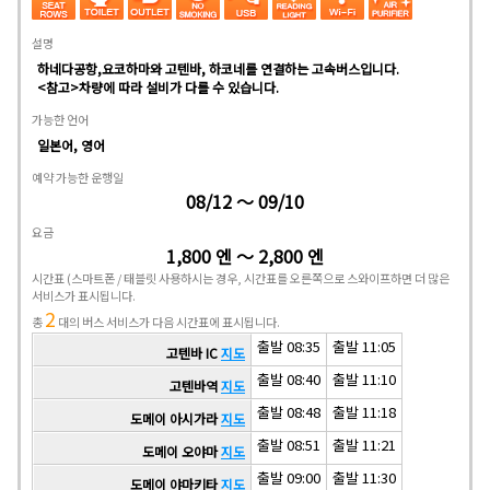
설명
하네다공항,요코하마와 고텐바, 하코네를 연결하는 고속버스입니다.
<참고>차량에 따라 설비가 다를 수 있습니다.
가능한 언어
일본어, 영어
예약 가능한 운행일
08/12 ～ 09/10
요금
1,800 엔 ～ 2,800 엔
시간표
(스마트폰 / 태블릿 사용하시는 경우, 시간표를 오른쪽으로 스와이프하면 더 많은
서비스가 표시됩니다.
2
총
대의 버스 서비스가 다음 시간표에 표시됩니다.
출발 08:35
출발 11:05
고텐바 IC
지도
출발 08:40
출발 11:10
고텐바역
지도
출발 08:48
출발 11:18
도메이 아시가라
지도
출발 08:51
출발 11:21
도메이 오야마
지도
출발 09:00
출발 11:30
도메이 야마키타
지도