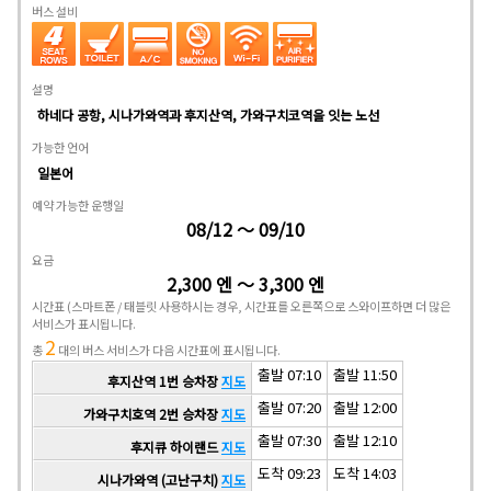
버스 설비
설명
하네다 공항, 시나가와역과 후지산역, 가와구치코역을 잇는 노선
가능한 언어
일본어
예약 가능한 운행일
08/12 ～ 09/10
요금
2,300 엔 ～ 3,300 엔
시간표
(스마트폰 / 태블릿 사용하시는 경우, 시간표를 오른쪽으로 스와이프하면 더 많은
서비스가 표시됩니다.
2
총
대의 버스 서비스가 다음 시간표에 표시됩니다.
출발 07:10
출발 11:50
후지산역 1번 승차장
지도
출발 07:20
출발 12:00
가와구치호역 2번 승차장
지도
출발 07:30
출발 12:10
후지큐 하이랜드
지도
도착 09:23
도착 14:03
시나가와역 (고난구치)
지도