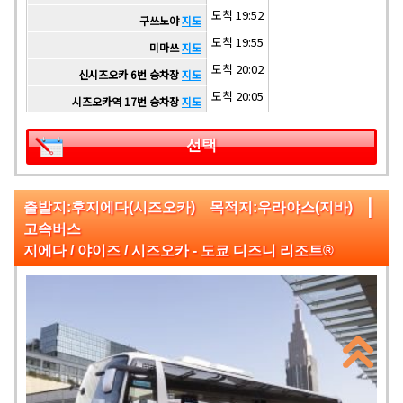
도착 19:52
구쓰노야
지도
도착 19:55
미마쓰
지도
도착 20:02
신시즈오카 6번 승차장
지도
도착 20:05
시즈오카역 17번 승차장
지도
선택
|
출발지:후지에다(시즈오카) 목적지:우라야스(지바)
고속버스
지에다 / 야이즈 / 시즈오카 - 도쿄 디즈니 리조트®