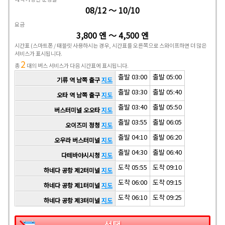
08/12 ～ 10/10
요금
3,800 엔 ～ 4,500 엔
시간표
(스마트폰 / 태블릿 사용하시는 경우, 시간표를 오른쪽으로 스와이프하면 더 많은
서비스가 표시됩니다.
2
총
대의 버스 서비스가 다음 시간표에 표시됩니다.
출발 03:00
출발 05:00
기류 역 남쪽 출구
지도
출발 03:30
출발 05:40
오타 역 남쪽 출구
지도
출발 03:40
출발 05:50
버스터미널 오오타
지도
출발 03:55
출발 06:05
오이즈미 정청
지도
출발 04:10
출발 06:20
오우라 버스터미널
지도
출발 04:30
출발 06:40
다테바야시시청
지도
도착 05:55
도착 09:10
하네다 공항 제2터미널
지도
도착 06:00
도착 09:15
하네다 공항 제1터미널
지도
도착 06:10
도착 09:25
하네다 공항 제3터미널
지도
선택