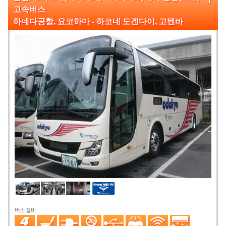
고속버스
하네다공항, 요코하마 - 하코네 도겐다이, 고텐바
버스 설비