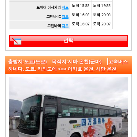
도착 15:55
도착 19:55
도메이 아시가라
지도
도착 16:03
도착 20:03
고텐바 IC
지도
도착 16:07
도착 20:07
고텐바역
지도
선택
|
출발지:도쿄(도쿄) 목적지:시마 온천(군마)
고속버스
하네다, 도쿄, 카와고에 <=> 이카호 온천, 시만 온천