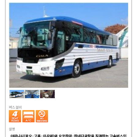
버스 설비
설명
야마나시(료오·고후·이사와)와 요코하마·하네다공항을 직결하는 고속버스입