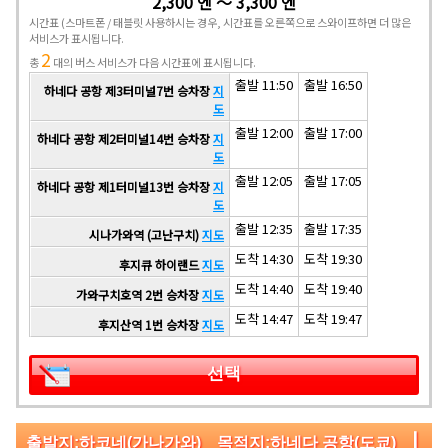
2,300 엔 ～ 3,300 엔
시간표
(스마트폰 / 태블릿 사용하시는 경우, 시간표를 오른쪽으로 스와이프하면 더 많은
서비스가 표시됩니다.
2
총
대의 버스 서비스가 다음 시간표에 표시됩니다.
출발 11:50
출발 16:50
하네다 공항 제3터미널7번 승차장
지
도
출발 12:00
출발 17:00
하네다 공항 제2터미널14번 승차장
지
도
출발 12:05
출발 17:05
하네다 공항 제1터미널13번 승차장
지
도
출발 12:35
출발 17:35
시나가와역 (고난구치)
지도
도착 14:30
도착 19:30
후지큐 하이랜드
지도
도착 14:40
도착 19:40
가와구치호역 2번 승차장
지도
도착 14:47
도착 19:47
후지산역 1번 승차장
지도
선택
|
출발지:하코네(가나가와) 목적지:하네다 공항(도쿄)