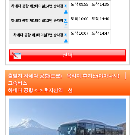
도착 09:55
도착 14:35
하네다 공항 제2터미널14번 승차장
지
도
도착 10:00
도착 14:40
하네다 공항 제1터미널13번 승차장
지
도
도착 10:07
도착 14:47
하네다 공항 제3터미널7번 승차장
지
도
선택
|
출발지:하네다 공항(도쿄) 목적지:후지산(야마나시)
고속버스
하네다 공항 <=> 후지산역 선