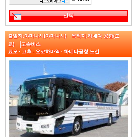
시노노메 차고
지도
선택
출발지:야마나시(야마나시) 목적지:하네다 공항(도
|
쿄)
고속버스
료오 · 고후 - 요코하마역 · 하네다공항 노선