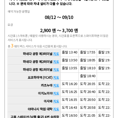
니다. ※ 편에 따라 차내 설비가 다를 수 있습니다.
예약 가능한 운행일
08/12 ～ 09/10
요금
2,900 엔 ～ 3,700 엔
시간표
(스마트폰 / 태블릿 사용하시는 경우, 시간표를 오른쪽으로 스와이프하면 더 많은
서비스가 표시됩니다.
3
총
대의 버스 서비스가 다음 시간표에 표시됩니다.
출발 13:40
출발 17:55
출발 19:30
하네다 공항 제3터미널
지도
출발 13:50
출발 18:05
출발 19:40
하네다 공항 제2터미널
지도
출발 13:55
출발 18:10
출발 19:45
하네다 공항 제1터미널
지도
출발 18:40
요코하마역 (YCAT)
지도
도착 16:20
도착 20:35
도착 22:10
카츠누마
지도
도착 16:25
도착 20:40
도착 22:15
이치노미야
지도
도착 16:35
도착 20:50
도착 22:25
이사와
지도
도착 16:43
도착 20:58
도착 22:33
야마나시 학원 대학
지도
도착 16:50
도착 21:05
도착 22:40
고후 스테이션 (남쪽 출구) 6번 승차장