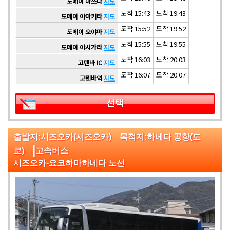
도메이 마쓰다
지도
도착 15:43
도착 19:43
도메이 야마키타
지도
도착 15:52
도착 19:52
도메이 오야마
지도
도착 15:55
도착 19:55
도메이 아시가라
지도
도착 16:03
도착 20:03
고텐바 IC
지도
도착 16:07
도착 20:07
고텐바역
지도
선택
출발지:시즈오카(시즈오카) 목적지:하네다 공항(도
|
쿄)
고속버스
시즈오카-요코하마하네다 노선