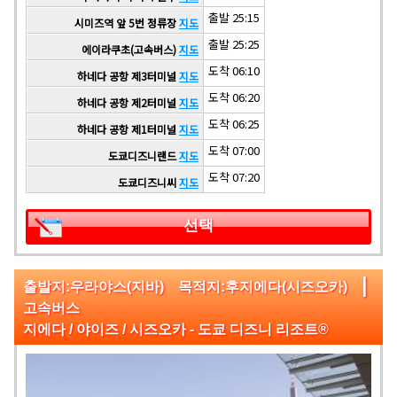
출발 25:15
시미즈역 앞 5번 정류장
지도
출발 25:25
에이라쿠초(고속버스)
지도
도착 06:10
하네다 공항 제3터미널
지도
도착 06:20
하네다 공항 제2터미널
지도
도착 06:25
하네다 공항 제1터미널
지도
도착 07:00
도쿄디즈니랜드
지도
도착 07:20
도쿄디즈니씨
지도
선택
|
출발지:우라야스(지바) 목적지:후지에다(시즈오카)
고속버스
지에다 / 야이즈 / 시즈오카 - 도쿄 디즈니 리조트®