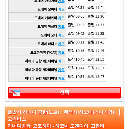
도메이 아시가라
지도
출발 08:51
출발 11:21
도메이 오야마
지도
출발 09:00
출발 11:30
도메이 야마키타
지도
출발 09:03
출발 11:33
도메이 마쓰다
지도
출발 09:05
출발 11:35
도메이 오이
지도
출발 09:11
출발 11:41
도메이 하다노
지도
도착 10:15
도착 12:45
요코하마역 (YCAT)
지도
도착 10:42
도착 13:12
하네다 공항 제1터미널
지도
도착 10:47
도착 13:17
하네다 공항 제2터미널
지도
도착 10:57
도착 13:27
하네다 공항 제3터미널
지도
선택
|
출발지:하네다 공항(도쿄) 목적지:하코네(가나가와)
고속버스
하네다공항, 요코하마 - 하코네 도겐다이, 고텐바