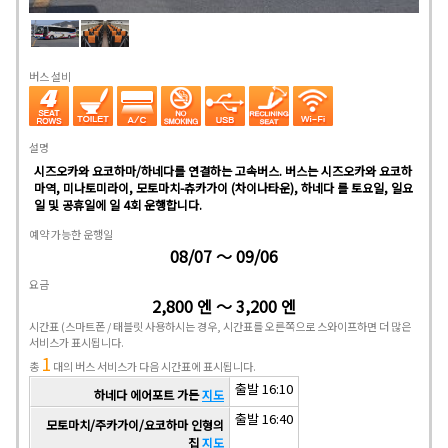
버스 설비
설명
시즈오카와 요코하마/하네다를 연결하는 고속버스. 버스는 시즈오카와 요코하
마역, 미나토미라이, 모토마치-츄카가이 (차이나타운), 하네다 를 토요일, 일요
일 및 공휴일에 일 4회 운행합니다.
예약 가능한 운행일
08/07 ～ 09/06
요금
2,800 엔 ～ 3,200 엔
시간표
(스마트폰 / 태블릿 사용하시는 경우, 시간표를 오른쪽으로 스와이프하면 더 많은
서비스가 표시됩니다.
1
총
대의 버스 서비스가 다음 시간표에 표시됩니다.
출발 16:10
하네다 에어포트 가든
지도
출발 16:40
모토마치/주카가이/요코하마 인형의
집
지도