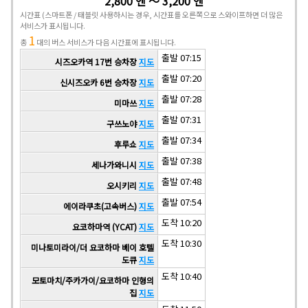
2,800 엔 ～ 3,200 엔
시간표
(스마트폰 / 태블릿 사용하시는 경우, 시간표를 오른쪽으로 스와이프하면 더 많은
서비스가 표시됩니다.
1
총
대의 버스 서비스가 다음 시간표에 표시됩니다.
출발 07:15
시즈오카역 17번 승차장
지도
출발 07:20
신시즈오카 6번 승차장
지도
출발 07:28
미마쓰
지도
출발 07:31
구쓰노야
지도
출발 07:34
후루쇼
지도
출발 07:38
세나가와니시
지도
출발 07:48
오시키리
지도
출발 07:54
에이라쿠초(고속버스)
지도
도착 10:20
요코하마역 (YCAT)
지도
도착 10:30
미나토미라이/더 요코하마 베이 호텔
도큐
지도
도착 10:40
모토마치/주카가이/요코하마 인형의
집
지도