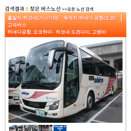
검색결과
6
찾은 버스노선
>>모든 노선 검색
|
출발지:하코네(가나가와) 목적지:하네다 공항(도쿄)
고속버스
하네다공항, 요코하마 - 하코네 도겐다이, 고텐바