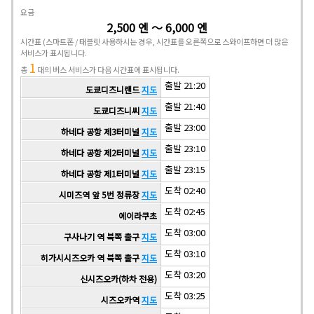
요금
2,500 엔 ～ 6,000 엔
시간표
(스마트폰 / 태블릿 사용하시는 경우, 시간표를 오른쪽으로 스와이프하면 더 많은
서비스가 표시됩니다.
1
총
대의 버스 서비스가 다음 시간표에 표시됩니다.
출발 21:20
도쿄디즈니랜드
지도
출발 21:40
도쿄디즈니씨
지도
출발 23:00
하네다 공항 제3터미널
지도
출발 23:10
하네다 공항 제2터미널
지도
출발 23:15
하네다 공항 제1터미널
지도
도착 02:40
시미즈역 앞 5번 정류장
지도
도착 02:45
에이라쿠초
도착 03:00
구사나기 역 북쪽 출구
지도
도착 03:10
히가시시즈오카 역 북쪽 출구
지도
도착 03:20
신시즈오카(하차 전용)
도착 03:25
시즈오카역
지도