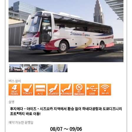
버스 설비
설명
후지에다・야이즈・시즈오카 지역에서 환승 없이 하네다공항과 도쿄디즈니리
조트®까지 바로 이동!
예약 가능한 운행일
08/07 ～ 09/06