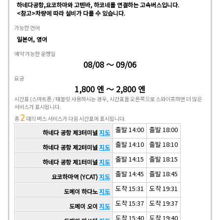
하네다공항,요코하마와 고텐바, 하코네를 연결하는 고속버스입니다.
<참고>차량에 따라 설비가 다를 수 있습니다.
가능한 언어
일본어, 영어
예약 가능한 운행일
08/08 ～ 09/06
요금
1,800 엔 ～ 2,800 엔
시간표
(스마트폰 / 태블릿 사용하시는 경우, 시간표를 오른쪽으로 스와이프하면 더 많은
서비스가 표시됩니다.
2
총
대의 버스 서비스가 다음 시간표에 표시됩니다.
출발 14:00
출발 18:00
하네다 공항 제3터미널
지도
출발 14:10
출발 18:10
하네다 공항 제2터미널
지도
출발 14:15
출발 18:15
하네다 공항 제1터미널
지도
출발 14:45
출발 18:45
요코하마역 (YCAT)
지도
도착 15:31
도착 19:31
도메이 하다노
지도
도착 15:37
도착 19:37
도메이 오이
지도
도착 15:40
도착 19:40