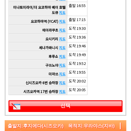
출발 16:55
미나토미라이/더 요코하마 베이 호텔
도큐
지도
출발 17:15
요코하마역 (YCAT)
지도
도착 19:30
에이라쿠초
지도
도착 19:36
오시키리
지도
도착 19:46
세나가와니시
지도
도착 19:49
후루쇼
지도
도착 19:52
구쓰노야
지도
도착 19:55
미마쓰
지도
도착 20:02
신시즈오카 6번 승차장
지도
도착 20:05
시즈오카역 17번 승차장
지도
선택
|
출발지:후지에다(시즈오카) 목적지:우라야스(지바)