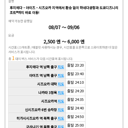
설명
후지에다・야이즈・시즈오카 지역에서 환승 없이 하네다공항과 도쿄디즈니리
조트®까지 바로 이동!
예약 가능한 운행일
08/07 ～ 09/06
요금
2,500 엔 ～ 6,000 엔
시간표
(스마트폰 / 태블릿 사용하시는 경우, 시간표를 오른쪽으로 스와이프하면 더 많은
서비스가 표시됩니다.
1
총
대의 버스 서비스가 다음 시간표에 표시됩니다.
출발 23:20
후지에다 역 남쪽 출구
지도
출발 23:40
야이즈 역 남쪽 출구
지도
출발 24:10
시즈오카 대학
지도
출발 24:20
나카타 3정목
지도
출발 24:35
시즈오카역
지도
출발 24:40
신시즈오카 6번 승차장
지도
출발 24:50
히가시시즈오카 역 북쪽 출구
지도
출발 25:00
구사나기 역 북쪽 출구
지도