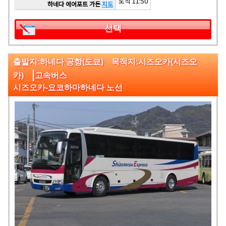
도착 11:50
하네다 에어포트 가든
지도
선택
출발지:하네다 공항(도쿄) 목적지:시즈오카(시즈오
|
카)
고속버스
시즈오카-요코하마하네다 노선