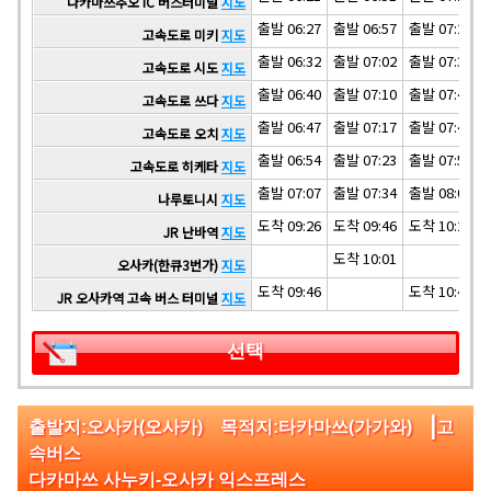
다카마쓰추오 IC 버스터미널
지도
출발 06:27
출발 06:57
출발 07:27
고속도로 미키
지도
출발 06:32
출발 07:02
출발 07:32
고속도로 시도
지도
출발 06:40
출발 07:10
출발 07:40
고속도로 쓰다
지도
출발 06:47
출발 07:17
출발 07:47
고속도로 오치
지도
출발 06:54
출발 07:23
출발 07:54
고속도로 히케타
지도
출발 07:07
출발 07:34
출발 08:07
나루토니시
지도
도착 09:26
도착 09:46
도착 10:26
JR 난바역
지도
도착 10:01
오사카(한큐3번가)
지도
도착 09:46
도착 10:46
JR 오사카역 고속 버스 터미널
지도
선택
|
출발지:오사카(오사카) 목적지:타카마쓰(가가와)
고
속버스
다카마쓰 사누키-오사카 익스프레스