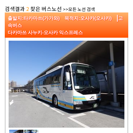
검색결과
2
찾은 버스노선
>>모든 노선 검색
|
출발지:타카마쓰(가가와) 목적지:오사카(오사카)
고
속버스
다카마쓰 사누키-오사카 익스프레스