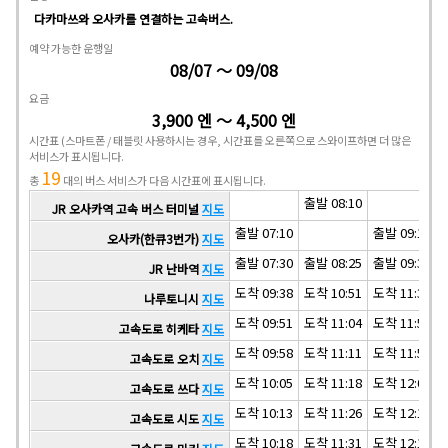
다카마쓰와 오사카를 연결하는 고속버스.
예약 가능한 운행일
08/07 ～ 09/08
요금
3,900 엔 ～ 4,500 엔
시간표
(스마트폰 / 태블릿 사용하시는 경우, 시간표를 오른쪽으로 스와이프하면 더 많은
서비스가 표시됩니다.
19
총
대의 버스 서비스가 다음 시간표에 표시됩니다.
출발 08:10
JR 오사카역 고속 버스 터미널
지도
출발 07:10
출발 09:10
오사카(한큐3번가)
지도
출발 07:30
출발 08:25
출발 09:30
JR 난바역
지도
도착 09:38
도착 10:51
도착 11:38
나루토니시
지도
도착 09:51
도착 11:04
도착 11:51
고속도로 히케타
지도
도착 09:58
도착 11:11
도착 11:58
고속도로 오치
지도
도착 10:05
도착 11:18
도착 12:05
고속도로 쓰다
지도
도착 10:13
도착 11:26
도착 12:13
고속도로 시도
지도
도착 10:18
도착 11:31
도착 12:18