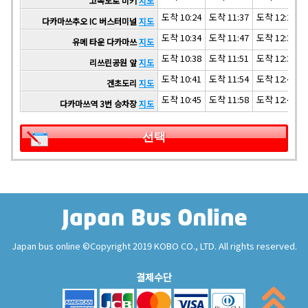
고속도로 미키
지도
도착 10:24
도착 11:37
도착 12:24
다카마쓰추오 IC 버스터미널
지도
도착 10:34
도착 11:47
도착 12:34
유메 타운 다카마쓰
지도
도착 10:38
도착 11:51
도착 12:38
리쓰린공원 앞
지도
도착 10:41
도착 11:54
도착 12:41
겐초도리
지도
도착 10:45
도착 11:58
도착 12:45
다카마쓰역 3번 승차장
지도
선택
Japan bus online ©Copyright 2019 KOBO CO., LTD. All rights reserved.
결제수단