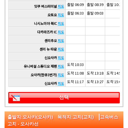
출발 06:09
출발 08:39
출발 10:19
잇쿠 버스터미널
지도
출발 06:33
출발 09:03
오토요
지도
니시노미야 북IC
지도
다카라즈카 IC
지도
센리추오
지도
센리 뉴 타운
지도
신오사카
지도
도착 10:33
유니버설 스튜디오 재팬
지도
도착 11:08
도착 13:18
도착 14:58
오사카(한큐3번가)
지도
도착 11:17
도착 13:27
도착 15:07
신오사카
지도
선택
|
출발지:오사카(오사카) 목적지:고치(고치)
고속버스
고치 - 오사카선