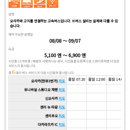
설명
오사카와 고치를 연결하는 고속버스입니다. ※버스 설비는 실제와 다를 수 있
습니다.
예약 가능한 운행일
08/08 ～ 09/07
요금
5,100 엔 ～ 6,900 엔
시간표
(스마트폰 / 태블릿 사용하시는 경우, 시간표를 오른쪽으로 스와이프하면 더 많은
서비스가 표시됩니다.
6
총
대의 버스 서비스가 다음 시간표에 표시됩니다.
출발 07:20
출발 12:00
출발 14:00
오사카(한큐3번가)
지도
유니버설 스튜디오 재팬
지도
신오사카
지도
센리 뉴 타운
지도
센리추오
지도
다카라즈카 IC
지도