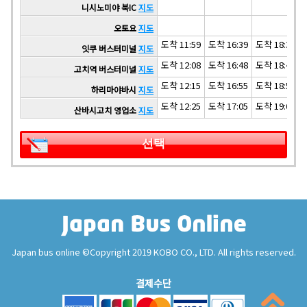
니시노미야 북IC
지도
오토요
지도
도착 11:59
도착 16:39
도착 18:39
잇쿠 버스터미널
지도
도착 12:08
도착 16:48
도착 18:48
고치역 버스터미널
지도
도착 12:15
도착 16:55
도착 18:55
하리마야바시
지도
도착 12:25
도착 17:05
도착 19:05
산바시고치 영업소
지도
선택
Japan bus online ©Copyright 2019 KOBO CO., LTD. All rights reserved.
결제수단