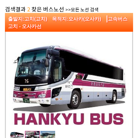
검색결과
2
찾은 버스노선
>>모든 노선 검색
|
출발지:고치(고치) 목적지:오사카(오사카)
고속버스
고치 - 오사카선