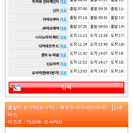
히카와 인터체인지
지도
출발 07:00
출발 09:25
출발 13:40
신지
지도
출발 07:10
출발 09:35
출발 13:50
다마쓰쿠리
지도
출발 07:25
출발 09:50
출발 14:05
JR마쓰에역
지도
도착 11:13
도착 13:38
도착 17:53
니시노미야 북IC
지도
도착 11:24
도착 13:49
도착 18:04
다카라즈카 IC
지도
도착 11:42
도착 14:07
도착 18:22
센리 뉴 타운
지도
도착 11:52
도착 14:17
도착 18:32
신오사카
지도
도착 12:02
도착 14:27
도착 18:42
오사카(한큐3번가)
지도
선택
|
출발지:오사카(오사카) 목적지:시마네(시마네)
고속
버스
이즈모・마쓰에‐ 오사카선