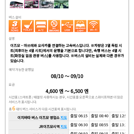
버스 설비
설명
이즈모・마쓰에와 오사카를 연결하는 고속버스입니다. ※차량은 3열 독립 시
트(최후미는 4열 시트)에서의 운행을 기본으로 합니다만, 속행 버스는 4열 시
트(화장실 없음 관광 버스)를 사용합니다. ※버스의 설비는 실제와 다른 경우가
있습니다.
예약 가능한 운행일
08/10 ～ 09/10
요금
4,600 엔 ～ 6,500 엔
시간표
(스마트폰 / 태블릿 사용하시는 경우, 시간표를 오른쪽으로 스와이프하면 더 많은
서비스가 표시됩니다.
6
총
대의 버스 서비스가 다음 시간표에 표시됩니다.
출발 06:15
출발 08:40
출발 12:55
이치​​바타 버스 이즈모 영업소
지도
출발 06:30
출발 08:55
출발 13:10
JR이즈모시역
지도
출발 06:50
출발 09:15
출발 13:30