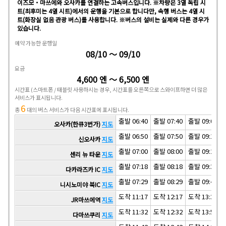
이즈모・마쓰에와 오사카를 연결하는 고속버스입니다. ※차량은 3열 독립 시
트(최후미는 4열 시트)에서의 운행을 기본으로 합니다만, 속행 버스는 4열 시
트(화장실 없음 관광 버스)를 사용합니다. ※버스의 설비는 실제와 다른 경우가
있습니다.
예약 가능한 운행일
08/10 ～ 09/10
요금
4,600 엔 ～ 6,500 엔
시간표
(스마트폰 / 태블릿 사용하시는 경우, 시간표를 오른쪽으로 스와이프하면 더 많은
서비스가 표시됩니다.
6
총
대의 버스 서비스가 다음 시간표에 표시됩니다.
출발 06:40
출발 07:40
출발 09:00
오사카(한큐3번가)
지도
출발 06:50
출발 07:50
출발 09:10
신오사카
지도
출발 07:00
출발 08:00
출발 09:20
센리 뉴 타운
지도
출발 07:18
출발 08:18
출발 09:38
다카라즈카 IC
지도
출발 07:29
출발 08:29
출발 09:49
니시노미야 북IC
지도
도착 11:17
도착 12:17
도착 13:37
JR마쓰에역
지도
도착 11:32
도착 12:32
도착 13:52
다마쓰쿠리
지도