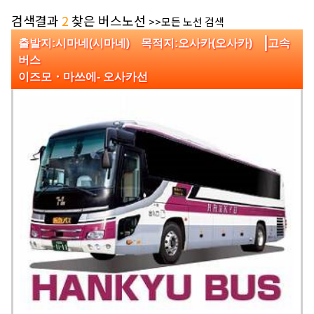
검색결과
2
찾은 버스노선
>>모든 노선 검색
|
출발지:시마네(시마네) 목적지:오사카(오사카)
고속
버스
이즈모・마쓰에‐ 오사카선