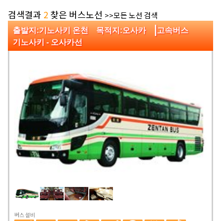
검색결과
2
찾은 버스노선
>>모든 노선 검색
|
출발지:기노사키 온천 목적지:오사카
고속버스
기노사키 - 오사카선
버스 설비