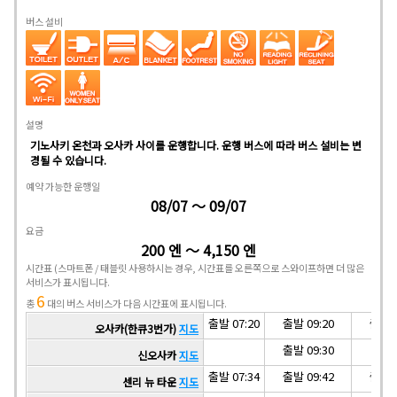
버스 설비
설명
기노사키 온천과 오사카 사이를 운행합니다. 운행 버스에 따라 버스 설비는 변
경될 수 있습니다.
예약 가능한 운행일
08/07 ～ 09/07
요금
200 엔 ～ 4,150 엔
시간표
(스마트폰 / 태블릿 사용하시는 경우, 시간표를 오른쪽으로 스와이프하면 더 많은
서비스가 표시됩니다.
6
총
대의 버스 서비스가 다음 시간표에 표시됩니다.
출발 07:20
출발 09:20
출발 1
오사카(한큐3번가)
지도
출발 09:30
신오사카
지도
출발 07:34
출발 09:42
출발 1
센리 뉴 타운
지도