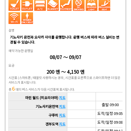
설명
기노사키 온천과 오사카 사이를 운행합니다. 운행 버스에 따라 버스 설비는 변
경될 수 있습니다.
예약 가능한 운행일
08/07 ～ 09/07
요금
200 엔 ～ 4,150 엔
시간표
(스마트폰 / 태블릿 사용하시는 경우, 시간표를 오른쪽으로 스와이프하면 더 많은
서비스가 표시됩니다.
6
총
대의 버스 서비스가 다음 시간표에 표시됩니다.
마린 월드 (히요리야마)
지도
출발 09:00
기노사키온천역
지도
도착/일정 09:05
도착
구루히
지도
도착/일정 09:08
도착
겐부도역
지도
도착/일정 09:12
도착