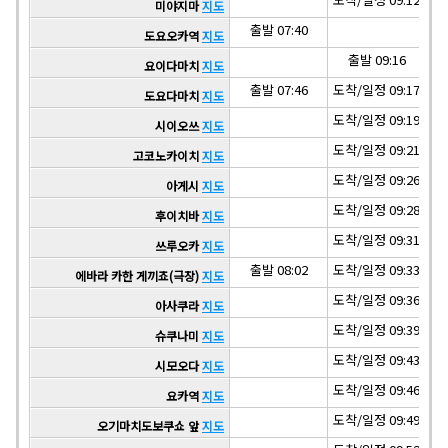
미야지마
지도
출발 07:40
도요오카역
지도
출발 09:16
요이다마치
지도
출발 07:46
도착/일정 09:17
도착
도요다마치
지도
도착/일정 09:19
도착
시이오쓰
지도
도착/일정 09:21
도착
고코노카이치
지도
도착/일정 09:26
도착
아게시
지도
도착/일정 09:28
도착
후이치바
지도
도착/일정 09:31
도착
쓰루오카
지도
출발 08:02
도착/일정 09:33
도착
에바라 카한 게끼죠(극장)
지도
도착/일정 09:36
도착
아사쿠라
지도
도착/일정 09:39
도착
슈쿠나미
지도
도착/일정 09:43
도착
시모오다
지도
도착/일정 09:46
도착
요카역
지도
도착/일정 09:49
도착
오기마치도보쿠쇼 앞
지도