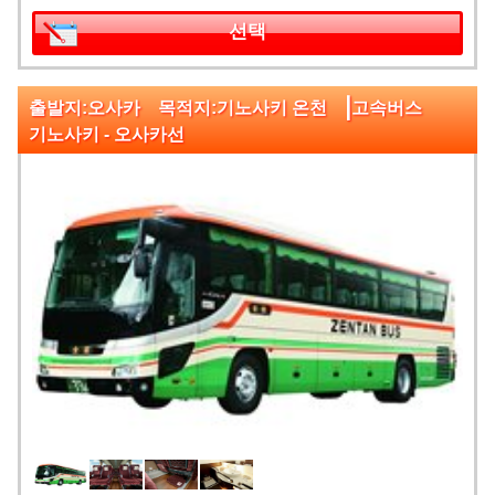
선택
|
출발지:오사카 목적지:기노사키 온천
고속버스
기노사키 - 오사카선