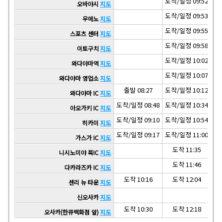
도착/일정 09:52
도착
오바야시
지도
도착/일정 09:53
도착
우에노
지도
도착/일정 09:55
도착
스포츠 센터
지도
도착/일정 09:58
도착
이토구치
지도
도착/일정 10:02
도착
와다야마역
지도
도착/일정 10:07
도착
와다야마 영업소
지도
출발 08:27
도착/일정 10:12
도착
와다야마 IC
지도
도착/일정 08:48
도착/일정 10:34
도착
아오가키 IC
지도
도착/일정 09:10
도착/일정 10:54
도착
히카미
지도
도착/일정 09:17
도착/일정 11:00
도착
가스가 IC
지도
도착 11:35
니시노미야 북IC
지도
도착 11:46
다카라즈카 IC
지도
도착 10:16
도착 12:04
센리 뉴 타운
지도
신오사카
지도
도착 10:30
도착 12:18
오사카(한큐백화점 앞)
지도