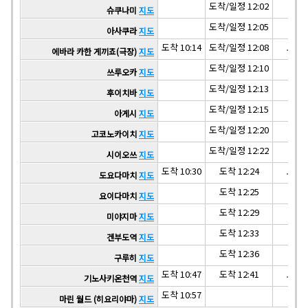
도착/일정 12:02
슈쿠나미
지도
도착/일정 12:05
아사쿠라
지도
도착 10:14
도착/일정 12:08
도착 1
에바라 카한 게끼죠(극장)
지도
도착/일정 12:10
쓰루오카
지도
도착/일정 12:13
후이치바
지도
도착/일정 12:15
아게시
지도
도착/일정 12:20
고코노카이치
지도
도착/일정 12:22
시이오쓰
지도
도착 10:30
도착 12:24
도착 1
도요다마치
지도
도착 12:25
요이다마치
지도
도착 12:29
미야지마
지도
도착 12:33
겐부도역
지도
도착 12:36
구루히
지도
도착 10:47
도착 12:41
도착 1
기노사키온천역
지도
도착 10:57
마린 월드 (히요리야마)
지도