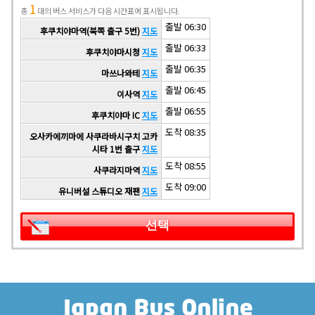
1
총
대의 버스 서비스가 다음 시간표에 표시됩니다.
출발 06:30
후쿠치야마역(북쪽 출구 5번)
지도
출발 06:33
후쿠치야마시청
지도
출발 06:35
마쓰나와테
지도
출발 06:45
이사역
지도
출발 06:55
후쿠치야마 IC
지도
도착 08:35
오사카에끼마에 사쿠라바시구치 고카
시타 1번 출구
지도
도착 08:55
사쿠라지마역
지도
도착 09:00
유니버설 스튜디오 재팬
지도
선택