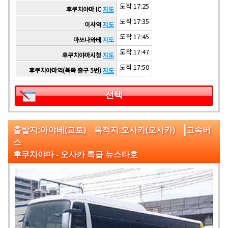
도착 17:25
후쿠치야마 IC
지도
도착 17:35
이사역
지도
도착 17:45
마쓰나와테
지도
도착 17:47
후쿠치야마시청
지도
도착 17:50
후쿠치야마역(북쪽 출구 5번)
지도
선택
|
출발지:아야베(교토) 목적지:오사카(오사카)
고속버
스
후쿠치야마 - 오사카 특급 뉴스타호