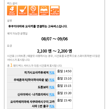
버스 설비
설명
후쿠치야마와 오사카를 연결하는 고속버스입니다.
예약 가능한 운행일
08/07 ～ 09/06
요금
2,100 엔 ～ 2,200 엔
시간표
(스마트폰 / 태블릿 사용하시는 경우, 시간표를 오른쪽으로 스와이프하면 더 많은
서비스가 표시됩니다.
1
총
대의 버스 서비스가 다음 시간표에 표시됩니다.
출발 14:50
히가시오사카후세역
지도
출발 15:10
우에혼마치(하이하이타운 앞)
지도
출발 15:15
도톤보리
지도
출발 15:20
신사이바시·나가호리바시
지도
출발 15:40
오사카에끼마에 사쿠라바시구치 고카
시타 1번 출구
지도