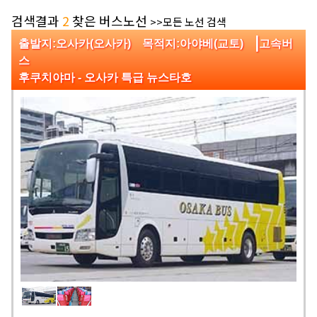
검색결과
2
찾은 버스노선
>>모든 노선 검색
|
출발지:오사카(오사카) 목적지:아야베(교토)
고속버
스
후쿠치야마 - 오사카 특급 뉴스타호