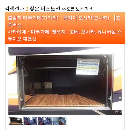
검색결과
2
찾은 버스노선
>>모든 노선 검색
|
출발지:마루가메(가가와) 목적지:오사카(오사카)
고
속버스
사카이데・마루가메, 젠쓰지 - 고베, 오사카, 유니버설 스
튜디오 재팬선