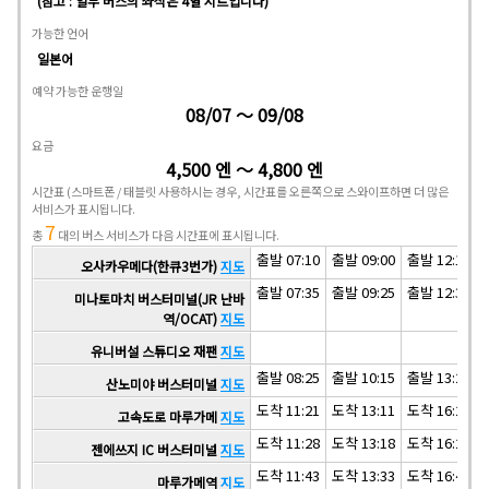
(참고 : 일부 버스의 좌석은 4열 시트입니다)
가능한 언어
일본어
예약 가능한 운행일
08/07 ～ 09/08
요금
4,500 엔 ～ 4,800 엔
시간표
(스마트폰 / 태블릿 사용하시는 경우, 시간표를 오른쪽으로 스와이프하면 더 많은
서비스가 표시됩니다.
7
총
대의 버스 서비스가 다음 시간표에 표시됩니다.
출발 07:10
출발 09:00
출발 12:10
오사카우메다(한큐3번가)
지도
출발 07:35
출발 09:25
출발 12:30
미나토마치 버스터미널(JR 난바
역/OCAT)
지도
유니버설 스튜디오 재팬
지도
출발 08:25
출발 10:15
출발 13:20
산노미야 버스터미널
지도
도착 11:21
도착 13:11
도착 16:21
고속도로 마루가메
지도
도착 11:28
도착 13:18
도착 16:28
젠에쓰지 IC 버스터미널
지도
도착 11:43
도착 13:33
도착 16:43
마루가메역
지도