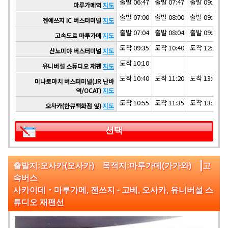
출발 06:47
출발 07:47
출발 09:17
마루가메역
지도
출발 07:00
출발 08:00
출발 09:30
젠에쓰지 IC 버스터미널
지도
출발 07:04
출발 08:04
출발 09:34
고속도로 마루가메
지도
도착 09:35
도착 10:40
도착 12:15
산노미야 버스터미널
지도
도착 10:10
유니버설 스튜디오 재팬
지도
도착 10:40
도착 11:20
도착 13:00
미나토마치 버스터미널(JR 난바
역/OCAT)
지도
도착 10:55
도착 11:35
도착 13:15
오사카(한큐백화점 앞)
지도
선택
|
출발지:오사카(오사카) 목적지:마루가메(가가와)
고
속버스
사카이데・마루가메, 젠쓰지 - 고베, 오사카, 유니버설 스
튜디오 재팬선