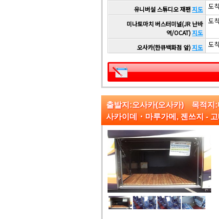
도착 
유니버설 스튜디오 재팬
지도
도착 
미나토마치 버스터미널(JR 난바
역/OCAT)
지도
도착 
오사카(한큐백화점 앞)
지도
출발지:오사카(오사카) 목적지
사카이데・마루가메, 젠쓰지 - 고