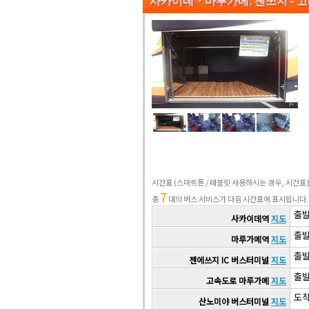
사카이데・마루가메, 젠쓰지 - 고
시간표
(스마트폰 / 태블릿 사용하시는 경우, 시간
7
총
대의 버스 서비스가 다음 시간표에 표시됩니다.
출발 
사카이데역
지도
출발 
마루가메역
지도
출발 
젠에쓰지 IC 버스터미널
지도
출발 
고속도로 마루가메
지도
도착 
산노미야 버스터미널
지도