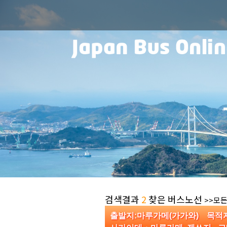
검색결과
2
찾은 버스노선
>>모든
출발지:마루가메(가가와) 목적