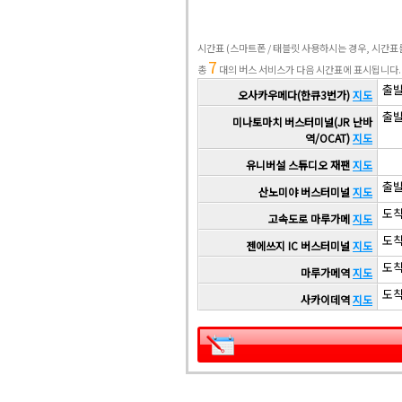
시간표
(스마트폰 / 태블릿 사용하시는 경우, 시간
7
총
대의 버스 서비스가 다음 시간표에 표시됩니다.
출발 
오사카우메다(한큐3번가)
지도
출발 
미나토마치 버스터미널(JR 난바
역/OCAT)
지도
유니버설 스튜디오 재팬
지도
출발 
산노미야 버스터미널
지도
도착 
고속도로 마루가메
지도
도착 
젠에쓰지 IC 버스터미널
지도
도착 
마루가메역
지도
도착 
사카이데역
지도