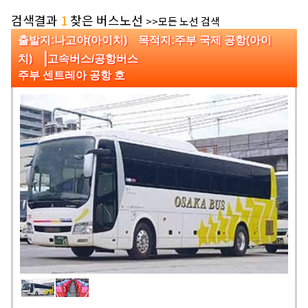
검색결과
1
찾은 버스노선
>>모든 노선 검색
출발지:나고야(아이치) 목적지:주부 국제 공항(아이
|
치)
고속버스/공항버스
주부 센트레아 공항 호