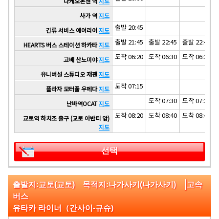
다케오온센 역
지도
사가 역
지도
출발 20:45
긴류 서비스 에어리어
지도
출발 21:45
출발 22:45
출발 22:45
HEARTS 버스 스테이션 하카타
지도
도착 06:20
도착 06:30
도착 06:30
고베 산노미야
지도
유니버설 스튜디오 재팬
지도
도착 07:15
플라자 모터풀 우메다
지도
도착 07:30
도착 07:30
난바역OCAT
지도
도착 08:20
도착 08:40
도착 08:40
교토역 하치조 출구 (교토 아반티 앞)
지도
선택
|
출발지:교토(교토) 목적지:나가사키(나가사키)
고속
버스
유타카 라이너（간사이-규슈)