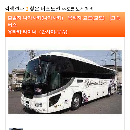
검색결과
2
찾은 버스노선
>>모든 노선 검색
|
출발지:나가사키(나가사키) 목적지:교토(교토)
고속
버스
유타카 라이너（간사이-규슈)