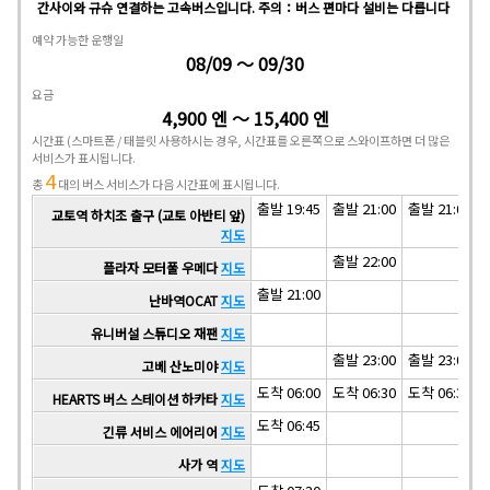
간사이와 규슈 연결하는 고속버스입니다. 주의：버스 편마다 설비는 다릅니다
예약 가능한 운행일
08/09 ～ 09/30
요금
4,900 엔 ～ 15,400 엔
시간표
(스마트폰 / 태블릿 사용하시는 경우, 시간표를 오른쪽으로 스와이프하면 더 많은
서비스가 표시됩니다.
4
총
대의 버스 서비스가 다음 시간표에 표시됩니다.
출발 19:45
출발 21:00
출발 21:00
교토역 하치조 출구 (교토 아반티 앞)
지도
출발 22:00
플라자 모터풀 우메다
지도
출발 21:00
난바역OCAT
지도
유니버설 스튜디오 재팬
지도
출발 23:00
출발 23:00
고베 산노미야
지도
도착 06:00
도착 06:30
도착 06:30
HEARTS 버스 스테이션 하카타
지도
도착 06:45
긴류 서비스 에어리어
지도
사가 역
지도