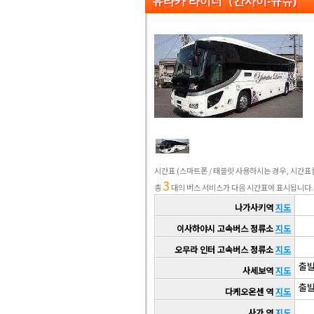
유타카 라이너（간사이-규슈)
시간표
(스마트폰 / 태블릿 사용하시는 경우, 시간
3
총
대의 버스 서비스가 다음 시간표에 표시됩니다.
나가사키역
지도
이사하야시 고속버스 정류소
지도
오무라 인터 고속버스 정류소
지도
출발 
사세보역
지도
출발 
다케오온센 역
지도
사가 역
지도