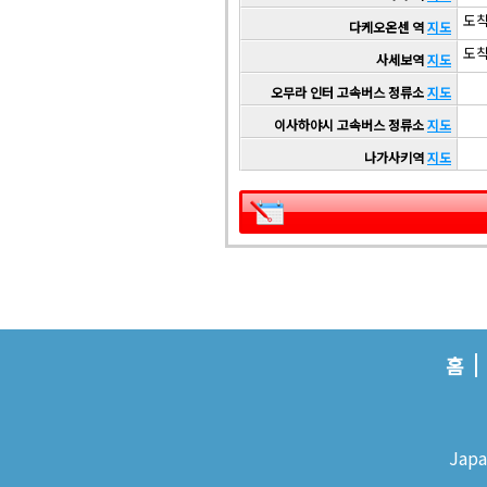
도착 
다케오온센 역
지도
도착 
사세보역
지도
오무라 인터 고속버스 정류소
지도
이사하야시 고속버스 정류소
지도
나가사키역
지도
홈
Japa