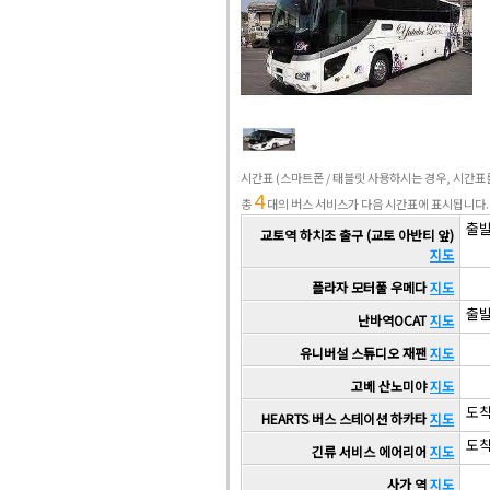
시간표
(스마트폰 / 태블릿 사용하시는 경우, 시간
4
총
대의 버스 서비스가 다음 시간표에 표시됩니다.
출발 
교토역 하치조 출구 (교토 아반티 앞)
지도
플라자 모터풀 우메다
지도
출발 
난바역OCAT
지도
유니버설 스튜디오 재팬
지도
고베 산노미야
지도
도착 
HEARTS 버스 스테이션 하카타
지도
도착 
긴류 서비스 에어리어
지도
사가 역
지도