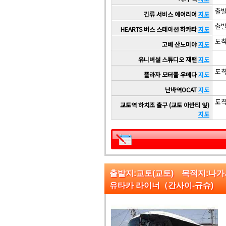
출발 
긴류 서비스 에어리어
지도
출발 
HEARTS 버스 스테이션 하카타
지도
도착 
고베 산노미야
지도
유니버설 스튜디오 재팬
지도
도착 
플라자 모터풀 우메다
지도
난바역OCAT
지도
도착 
교토역 하치조 출구 (교토 아반티 앞)
지도
출발지:교토(교토) 목적지:나
유타카 라이너（간사이-규슈)