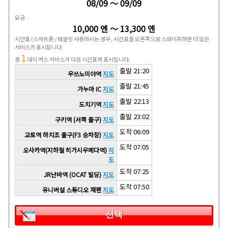
08/09 ～ 09/09
요금
10,000 엔 ～ 13,300 엔
시간표
(스마트폰 / 태블릿 사용하시는 경우, 시간표를 오른쪽으로 스와이프하면 더 많은
서비스가 표시됩니다.
1
총
대의 버스 서비스가 다음 시간표에 표시됩니다.
출발 21:20
우쓰노미야역
지도
출발 21:45
가누마 IC
지도
출발 22:13
도치기역
지도
출발 23:02
구키역 (서쪽 출구)
지도
도착 06:09
교토역 하치조 출구(F3 승차장)
지도
도착 07:05
오사카역(지하철 히가시우메다역)
지
도
도착 07:25
JR난바역 (OCAT 빌딩)
지도
도착 07:50
유니버설 스튜디오 재팬
지도
선택