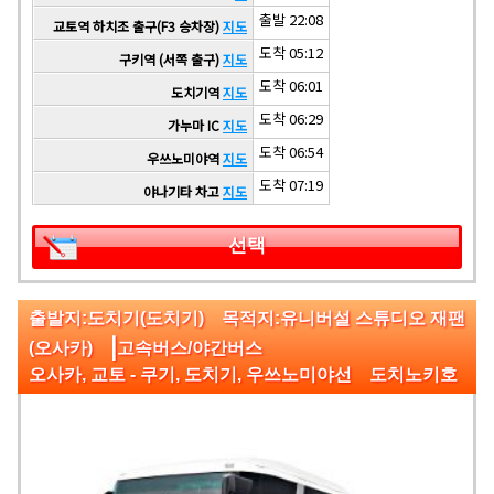
출발 22:08
교토역 하치조 출구(F3 승차장)
지도
도착 05:12
구키역 (서쪽 출구)
지도
도착 06:01
도치기역
지도
도착 06:29
가누마 IC
지도
도착 06:54
우쓰노미야역
지도
도착 07:19
야나기타 차고
지도
선택
출발지:도치기(도치기) 목적지:유니버설 스튜디오 재팬
|
(오사카)
고속버스/야간버스
오사카, 교토 - 쿠기, 도치기, 우쓰노미야선 도치노키호