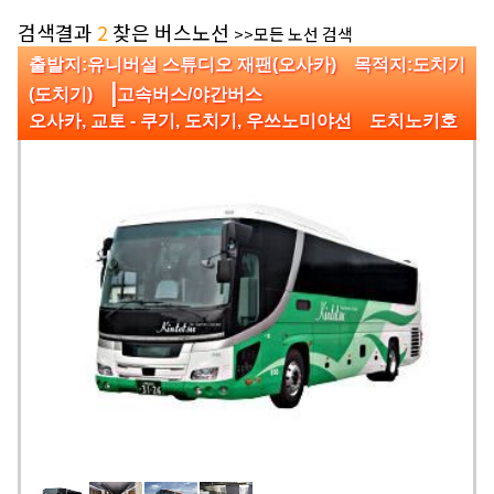
검색결과
2
찾은 버스노선
>>모든 노선 검색
출발지:유니버설 스튜디오 재팬(오사카) 목적지:도치기
|
(도치기)
고속버스/야간버스
오사카, 교토 - 쿠기, 도치기, 우쓰노미야선 도치노키호