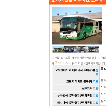
오사카, 교토 － 누마즈, 고텐바,
시간표
(스마트폰 / 태블릿 사용하시는 경우, 시간
2
총
대의 버스 서비스가 다음 시간표에 표시됩니다.
출발 
오사카에끼 마에(히가시 우메다역)
지
도
출발 
교토역 하치죠 출구 F3
지도
도착 
신후지역
지도
도착 
누마즈역 북쪽 출구2번 정류장
지도
도착 
미시마역 북쪽 출구2번 정류장
지도