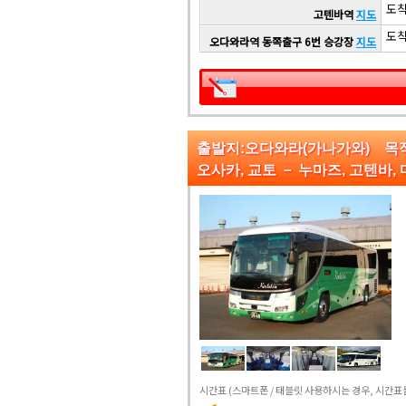
도착 
고텐바역
지도
도착 
오다와라역 동쪽출구 6번 승강장
지도
출발지:오다와라(가나가와) 목
오사카, 교토 － 누마즈, 고텐바,
시간표
(스마트폰 / 태블릿 사용하시는 경우, 시간