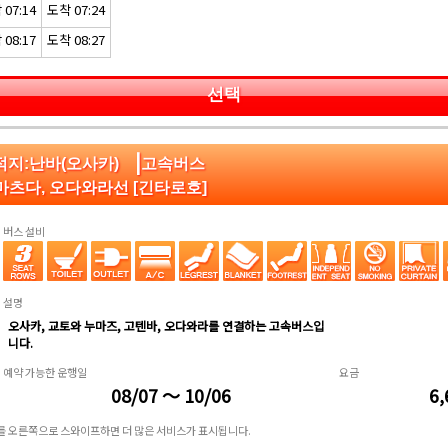
07:14
도착 07:24
08:17
도착 08:27
선택
|
적지:난바(오사카)
고속버스
 마츠다, 오다와라선 [긴타로호]
버스 설비
설명
오사카, 교토와 누마즈, 고텐바, 오다와라를 연결하는 고속버스입
니다.
예약 가능한 운행일
요금
08/07 ～ 10/06
6,
표를 오른쪽으로 스와이프하면 더 많은 서비스가 표시됩니다.