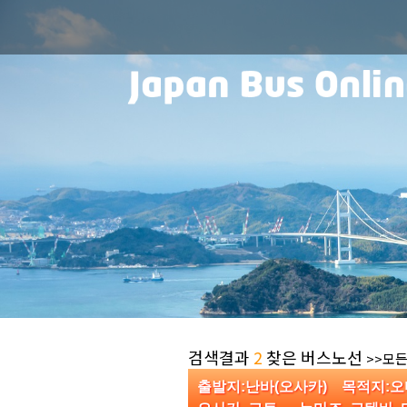
검색결과
2
찾은 버스노선
>>모든
출발지:난바(오사카) 목적지: