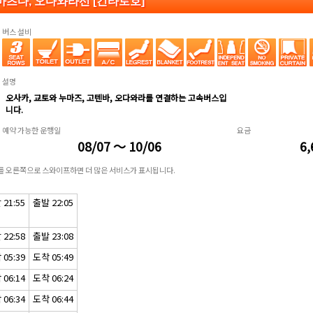
 마츠다, 오다와라선 [긴타로호]
버스 설비
설명
오사카, 교토와 누마즈, 고텐바, 오다와라를 연결하는 고속버스입
니다.
예약 가능한 운행일
요금
08/07 ～ 10/06
6,
표를 오른쪽으로 스와이프하면 더 많은 서비스가 표시됩니다.
21:55
출발 22:05
22:58
출발 23:08
05:39
도착 05:49
06:14
도착 06:24
06:34
도착 06:44