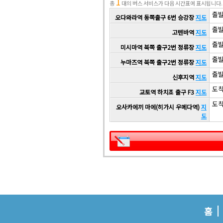
1
총
대의 버스 서비스가 다음 시간표에 표시됩니다.
출발 
오다와라역 동쪽출구 6번 승강장
지도
출발 
고텐바역
지도
출발 
미시마역 북쪽 출구2번 정류장
지도
출발 
누마즈역 북쪽 출구2번 정류장
지도
출발 
신후지역
지도
도착 
교토역 하치죠 출구 F3
지도
도착 
오사카에끼 마에(히가시 우메다역)
지
도
홈