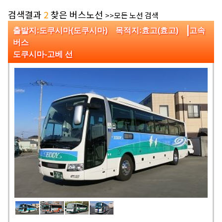
검색결과
2
찾은 버스노선
>>모든 노선 검색
|
출발지:도쿠시마(도쿠시마) 목적지:효고(효고)
고속
버스
도쿠시마-고베 선