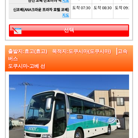
한신 코베 산노미야 역
지도
도착 07:30
도착 08:30
도착 09:30
신코베(ANA크라운 프라자 호텔 코베)
지도
선택
|
출발지:효고(효고) 목적지:도쿠시마(도쿠시마)
고속
버스
도쿠시마-고베 선