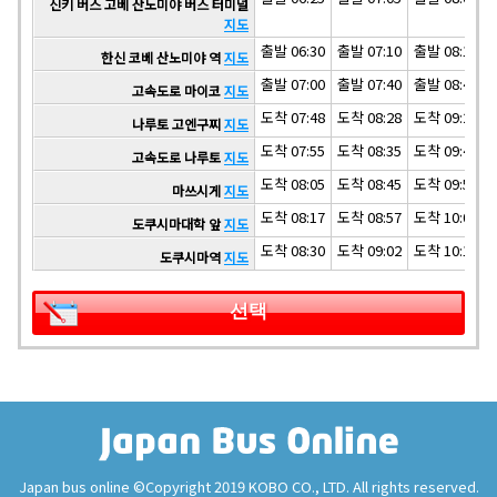
신키 버스 고베 산노미야 버스 터미널
지도
출발 06:30
출발 07:10
출발 08:10
한신 코베 산노미야 역
지도
출발 07:00
출발 07:40
출발 08:40
고속도로 마이코
지도
도착 07:48
도착 08:28
도착 09:28
나루토 고엔구찌
지도
도착 07:55
도착 08:35
도착 09:44
고속도로 나루토
지도
도착 08:05
도착 08:45
도착 09:54
마쓰시게
지도
도착 08:17
도착 08:57
도착 10:06
도쿠시마대학 앞
지도
도착 08:30
도착 09:02
도착 10:11
도쿠시마역
지도
선택
Japan bus online ©Copyright 2019 KOBO CO., LTD. All rights reserved.