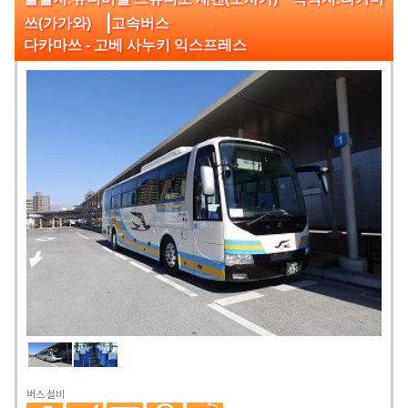
|
쓰(가가와)
고속버스
다카마쓰 - 고베 사누키 익스프레스
버스 설비