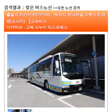
검색결과
2
찾은 버스노선
>>모든 노선 검색
출발지:타카마쓰(가가와) 목적지:유니버설 스튜디오 재
|
팬(오사카)
고속버스
다카마쓰 - 고베 사누키 익스프레스