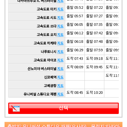
다카마쓰추오 IC 버스터미널
지도
출발 05:52
출발 07:22
출발 09:22
고속도로 미키
지도
출발 05:57
출발 07:27
출발 09:27
고속도로 시도
지도
출발 06:05
출발 07:35
출발 09:35
고속도로 쓰다
지도
출발 06:12
출발 07:42
출발 09:42
고속도로 오치
지도
출발 06:18
출발 07:48
출발 09:48
고속도로 히케타
지도
출발 06:29
출발 07:59
출발 09:59
나루토니시
지도
도착 07:43
도착 09:18
도착 11:18
고속도로 마이코
지도
도착 08:09
도착 09:45
도착 11:45
산노미야 버스터미널
지도
도착 11:55
신코베역
지도
고베공항
지도
도착 08:45
도착 10:20
유니버설 스튜디오 재팬
지도
선택
출발지:유니버설 스튜디오 재팬(오사카) 목적지:타카마