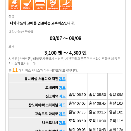
설명
다카마쓰와 고베를 연결하는 고속버스입니다.
예약 가능한 운행일
08/07 ～ 09/08
요금
3,100 엔 ～ 4,500 엔
시간표
(스마트폰 / 태블릿 사용하시는 경우, 시간표를 오른쪽으로 스와이프하면 더 많은
서비스가 표시됩니다.
11
총
대의 버스 서비스가 다음 시간표에 표시됩니다.
유니버설 스튜디오 재팬
지도
고베공항
지도
출발 06:50
출발 08:30
출발 09:50
신코베역
지도
출발 07:05
출발 08:45
출발 10:05
산노미야 버스터미널
지도
출발 07:35
출발 09:15
출발 10:35
고속도로 마이코
지도
도착 08:50
도착 10:30
도착 11:50
나루토니시
지도
도착 09:03
도착 10:43
도착 12:03