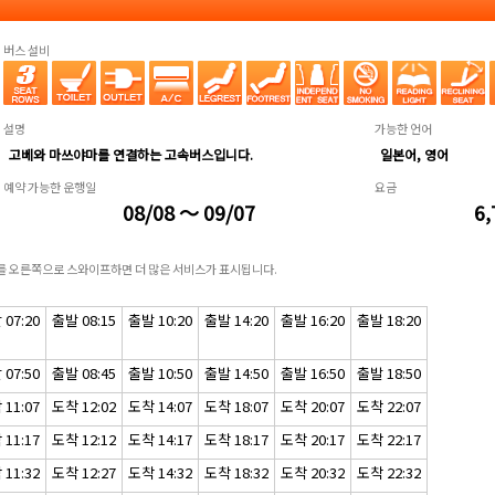
버스 설비
설명
가능한 언어
고베와 마쓰야마를 연결하는 고속버스입니다.
일본어, 영어
예약 가능한 운행일
요금
08/08 ～ 09/07
6,
표를 오른쪽으로 스와이프하면 더 많은 서비스가 표시됩니다.
07:20
출발 08:15
출발 10:20
출발 14:20
출발 16:20
출발 18:20
07:50
출발 08:45
출발 10:50
출발 14:50
출발 16:50
출발 18:50
11:07
도착 12:02
도착 14:07
도착 18:07
도착 20:07
도착 22:07
11:17
도착 12:12
도착 14:17
도착 18:17
도착 20:17
도착 22:17
11:32
도착 12:27
도착 14:32
도착 18:32
도착 20:32
도착 22:32