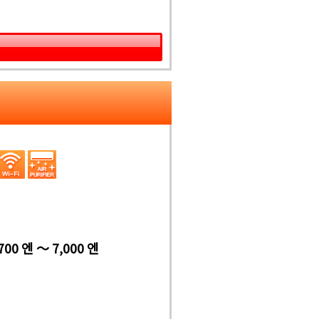
700 엔 ～ 7,000 엔