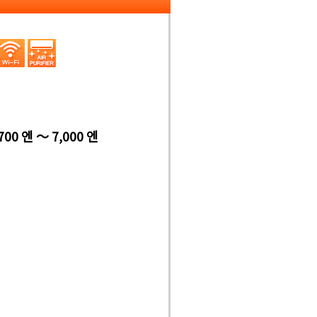
700 엔 ～ 7,000 엔