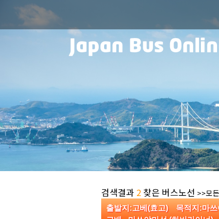
검색결과
2
찾은 버스노선
>>모든
출발지:고베(효고) 목적지:마