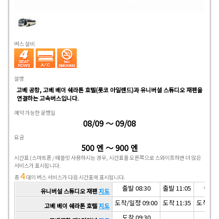
버스 설비
설명
고베 공항, 고베 베이 쉐라톤 호텔(롯코 아일랜드)과 유니버셜 스튜디오 재팬을
연결하는 고속버스입니다.
예약 가능한 운행일
08/09 ～ 09/08
요금
500 엔 ～ 900 엔
시간표
(스마트폰 / 태블릿 사용하시는 경우, 시간표를 오른쪽으로 스와이프하면 더 많은
서비스가 표시됩니다.
4
총
대의 버스 서비스가 다음 시간표에 표시됩니다.
출발 08:30
출발 11:05
출발 1
유니버설 스튜디오 재팬
지도
도착/일정 09:00
도착 11:35
도착/일정
고베 베이 쉐라톤 호텔
지도
도착 09:30
도착 1