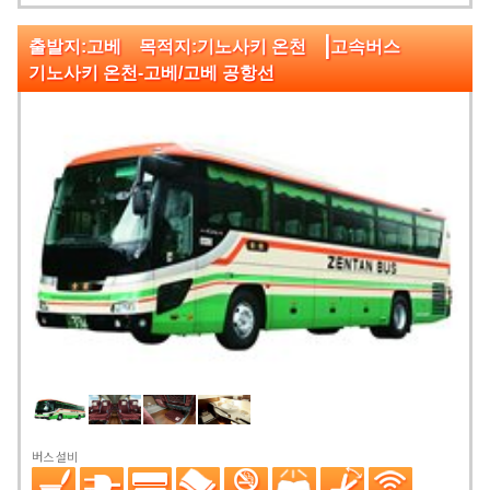
|
출발지:고베 목적지:기노사키 온천
고속버스
기노사키 온천-고베/고베 공항선
버스 설비