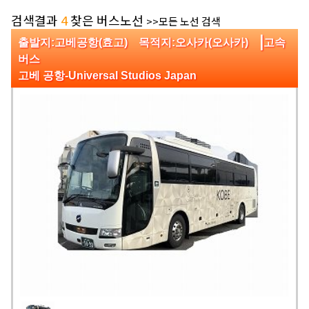
검색결과
4
찾은 버스노선
>>모든 노선 검색
|
출발지:고베공항(효고) 목적지:오사카(오사카)
고속
버스
고베 공항-Universal Studios Japan