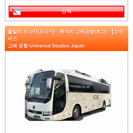
선택
|
출발지:오사카(오사카) 목적지:고베공항(효고)
고속
버스
고베 공항-Universal Studios Japan