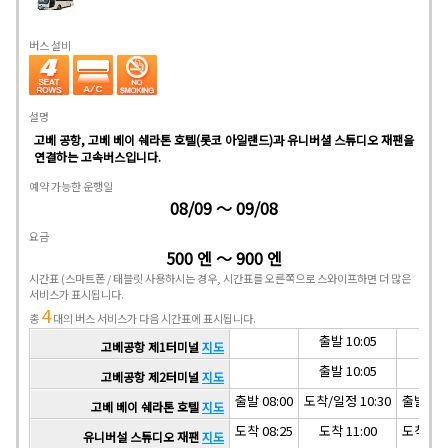
버스 설비
설명
고베 공항, 고베 베이 쉐라톤 호텔(롯코 아일랜드)과 유니버셜 스튜디오 재팬을
연결하는 고속버스입니다.
예약 가능한 운행일
08/09 ～ 09/08
요금
500 엔 ～ 900 엔
시간표
(스마트폰 / 태블릿 사용하시는 경우, 시간표를 오른쪽으로 스와이프하면 더 많은
서비스가 표시됩니다.
4
총
대의 버스 서비스가 다음 시간표에 표시됩니다.
출발 10:05
고베공항 제1터미널
지도
출발 10:05
고베공항 제2터미널
지도
출발 08:00
도착/일정 10:30
출발 16:
고베 베이 쉐라톤 호텔
지도
도착 08:25
도착 11:00
도착 17:
유니버설 스튜디오 재팬
지도