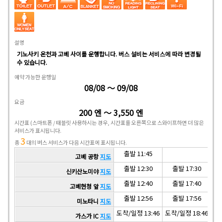
설명
기노사키 온천과 고베 사이를 운행합니다. 버스 설비는 서비스에 따라 변경될
수 있습니다.
예약 가능한 운행일
08/08 ～ 09/08
요금
200 엔 ～ 3,550 엔
시간표
(스마트폰 / 태블릿 사용하시는 경우, 시간표를 오른쪽으로 스와이프하면 더 많은
서비스가 표시됩니다.
3
총
대의 버스 서비스가 다음 시간표에 표시됩니다.
출발 11:45
고베 공항
지도
출발 12:30
출발 17:30
신키산노미야
지도
출발 12:40
출발 17:40
고베현청 앞
지도
출발 12:56
출발 17:56
미노타니
지도
도착/일정 13:46
도착/일정 18:46
도착
가스가 IC
지도