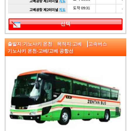
고베공항 제1터미널
지도
도착 09:31
도착 1
고베공항 제2터미널
지도
선택
|
출발지:기노사키 온천 목적지:고베
고속버스
기노사키 온천-고베/고베 공항선